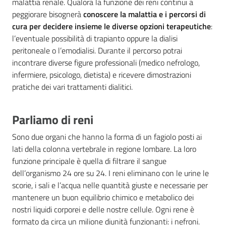
malattia renale. Qualora la funzione dei reni continui a
Costruiamo
peggiorare bisognerà
conoscere la malattia e i percorsi di
Salute
cura per decidere insieme le diverse opzioni terapeutiche
:
l’eventuale possibilità di trapianto oppure la dialisi
peritoneale o l’emodialisi. Durante il percorso potrai
incontrare diverse figure professionali (medico nefrologo,
infermiere, psicologo, dietista) e ricevere dimostrazioni
pratiche dei vari trattamenti dialitici.
Novità
Scuole
Parliamo di reni
Sono due organi che hanno la forma di un fagiolo posti ai
Imprese
lati della colonna vertebrale in regione lombare. La loro
ed Enti
funzione principale è quella di filtrare il sangue
dell’organismo 24 ore su 24. I reni eliminano con le urine le
scorie, i sali e l’acqua nelle quantità giuste e necessarie per
Seguici
mantenere un buon equilibrio chimico e metabolico dei
su
nostri liquidi corporei e delle nostre cellule. Ogni rene è
formato da circa un milione diunità funzionanti: i nefroni.