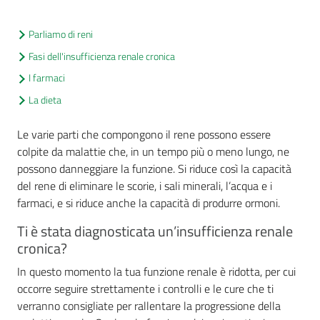
cura
Parliamo di reni
Fasi dell'insufficienza renale cronica
Come
I farmaci
fare
per...
La dieta
Le varie parti che compongono il rene possono essere
colpite da malattie che, in un tempo più o meno lungo, ne
Strutture
possono danneggiare la funzione. Si riduce così la capacità
e
del rene di eliminare le scorie, i sali minerali, l’acqua e i
territorio
farmaci, e si riduce anche la capacità di produrre ormoni.
Ti è stata diagnosticata un’insufficienza renale
Studiare
cronica?
a
In questo momento la tua funzione renale è ridotta, per cui
Piacenza
occorre seguire strettamente i controlli e le cure che ti
verranno consigliate per rallentare la progressione della