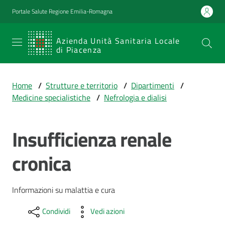
Vai al contenuto
Vai alla navigazione
Vai al footer
Portale Salute Regione Emilia-Romagna
SERVIZIO
Azienda Unità Sanitaria Locale
di Piacenza
SANITARIO
REGIONALE
Home
/
Strutture e territorio
/
Dipartimenti
/
Emilia-
Medicine specialistiche
/
Nefrologia e dialisi
Romagna
Azienda Unità
Sanitaria Locale
Insufficienza renale
di Piacenza
cronica
Prestazioni
Informazioni su malattia e cura
e
percorsi
Condividi
Vedi azioni
di