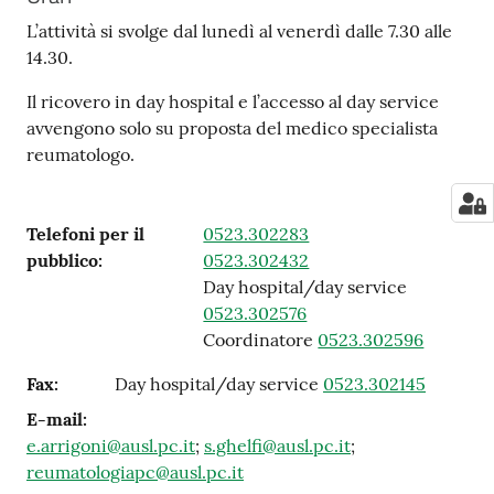
L’attività si svolge dal lunedì al venerdì dalle 7.30 alle
14.30.
Il ricovero in day hospital e l’accesso al day service
avvengono solo su proposta del medico specialista
reumatologo.
Telefoni per il
0523.302283
pubblico
:
0523.302432
Day hospital/day service
0523.302576
Coordinatore
0523.302596
Fax
:
Day hospital/day service
0523.302145
E-mail
:
e.arrigoni@ausl.pc.it
;
s.ghelfi@ausl.pc.it
;
reumatologiapc@ausl.pc.it