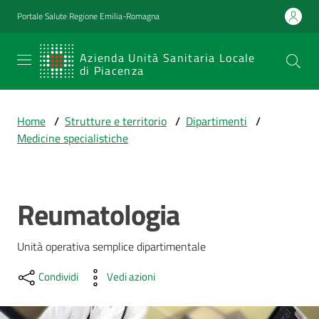
Vai al contenuto
Vai alla navigazione
Vai al footer
Portale Salute Regione Emilia-Romagna
SERVIZIO
Azienda Unità Sanitaria Locale
di Piacenza
SANITARIO
REGIONALE
Home
/
Strutture e territorio
/
Dipartimenti
/
Emilia-
Medicine specialistiche
Romagna
Azienda Unità
Sanitaria Locale
di Piacenza
Reumatologia
Salta al contenuto
Unità operativa semplice dipartimentale
Prestazioni
e
Condividi
Vedi azioni
percorsi
di