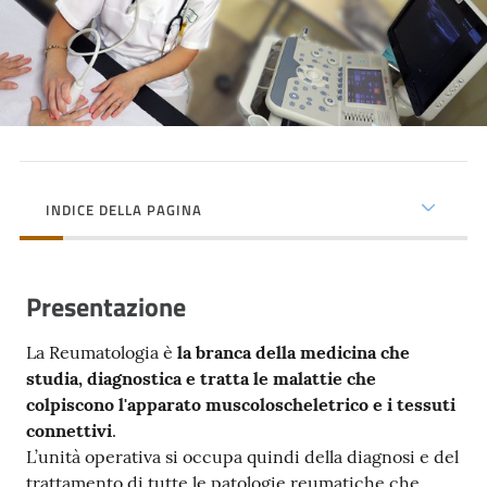
cura
Come
fare
per...
INDICE DELLA PAGINA
Strutture
e
territorio
Presentazione
La Reumatologia è
la branca della medicina che
Studiare
studia, diagnostica e tratta le malattie che
a
colpiscono l'apparato muscoloscheletrico e i tessuti
Piacenza
connettivi
.
L’unità operativa si occupa quindi della diagnosi e del
trattamento di tutte le patologie reumatiche che