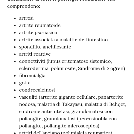
comprendono:
Costruiamo
Salute
artrosi
artrite reumatoide
artrite psoriasica
artrite associata a malattie dell’intestino
spondilite anchilosante
Novità
artriti reattive
connettiviti (lupus eritematoso sistemico,
Scuole
sclerodermia, polimiosite, Sindrome di Sjogren)
fibromialgia
Imprese
gotta
ed Enti
condrocalcinosi
vasculiti (arterite giganto cellulare, panarterite
nodosa, malattia di Takayasu, malattia di Behçet,
sindrome antisintetasi, granulomatosi con
Seguici
poliangite, granulomatosi ipereosinofila con
su
poliangite, poliangite microscopica)
artriti dell’anziano (polimialgia reumatica)