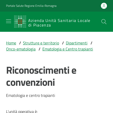
Vai al contenuto
Vai alla navigazione
Vai al footer
Portale Salute Regione Emilia-Romagna
SERVIZIO
Azienda Unità Sanitaria Locale
di Piacenza
SANITARIO
REGIONALE
Home
/
Strutture e territorio
/
Dipartimenti
/
Emilia-
Onco-ematologia
/
Ematologia e Centro trapianti
Romagna
Azienda Unità
Sanitaria Locale
Riconoscimenti e
di Piacenza
convenzioni
Prestazioni
Ematologia e centro trapianti
e
percorsi
di
L'unità operativa è: