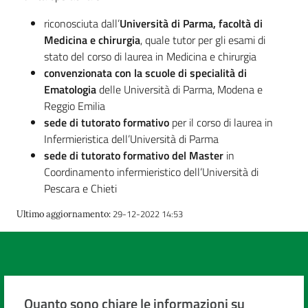
cura
riconosciuta dall’
Università di Parma, facoltà di
Medicina e chirurgia
, quale tutor per gli esami di
stato del corso di laurea in Medicina e chirurgia
Come
convenzionata con la scuole di specialità di
fare
Ematologia
delle Università di Parma, Modena e
per...
Reggio Emilia
sede di tutorato formativo
per il corso di laurea in
Infermieristica dell’Università di Parma
Strutture
sede di tutorato formativo del Master
in
e
Coordinamento infermieristico dell’Università di
territorio
Pescara e Chieti
29-12-2022 14:53
Ultimo aggiornamento
:
Studiare
a
Piacenza
Quanto sono chiare le informazioni su