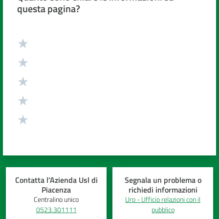
questa pagina?
Costruiamo
Salute
Valuta da 1 a 5 stelle
Novità
Scuole
Imprese
ed Enti
Contatta l'Azienda Usl di
Segnala un problema o
Seguici
Piacenza
richiedi informazioni
Centralino unico
Urp - Ufficio relazioni con il
su
0523.301111
pubblico