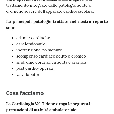
trattamento integrato delle patologie acute e
Costruiamo
croniche severe dell’apparato cardiovascolare.
Salute
Le principali patologie trattate nel nostro reparto
sono:
aritmie cardiache
cardiomiopatie
Novità
ipertensione polmonare
scompenso cardiaco acuto e cronico
Scuole
sindrome coronarica acuta e cronica
post cardio-operati
Imprese
valvulopatie
ed Enti
Cosa facciamo
Seguici
su
La Cardiologia Val Tidone eroga le seguenti
prestazioni di attività ambulatoriale: