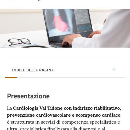
cura
Come
fare
per...
Strutture
e
INDICE DELLA PAGINA
territorio
Presentazione
Studiare
a
La
Cardiologia Val Tidone con indirizzo riabilitativo,
Piacenza
prevenzione cardiovascolare e scompenso cardiaco
è strutturata in servizi di competenza specialistica e
ultra-specialistica finalizzata alla diagnosi e al