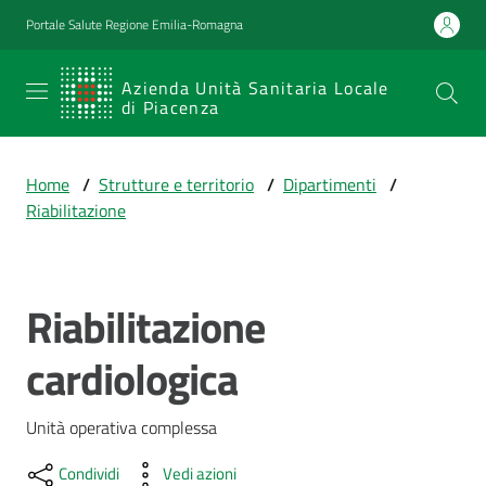
Vai al contenuto
Vai alla navigazione
Vai al footer
Portale Salute Regione Emilia-Romagna
SERVIZIO
Azienda Unità Sanitaria Locale
di Piacenza
SANITARIO
REGIONALE
Home
/
Strutture e territorio
/
Dipartimenti
/
Emilia-
Riabilitazione
Romagna
Azienda Unità
Sanitaria Locale
di Piacenza
Riabilitazione
Salta al contenuto
cardiologica
Prestazioni
e
Unità operativa complessa
percorsi
di
Condividi
Vedi azioni