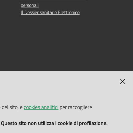
personali
Il Dossier sanitario Elettronico
MAGNA
SELF-SERVICE PASSWORD RESET
 del sito, e
cookies analitici
per raccogliere
Link all'APP
Documentazione
*Questo sito non utilizza i cookie di profilazione.