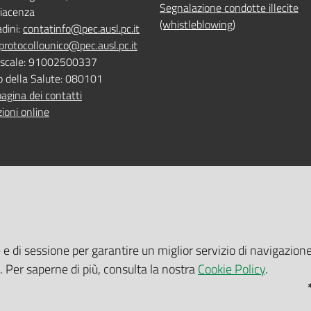
Segnalazione condotte illecite
iacenza
(whistleblowing)
adini:
contatinfo@pec.ausl.pc.it
protocollounico@pec.ausl.pc.it
Fiscale: 91002500337
o della Salute: 080101
pagina dei contatti
ioni online
 ONLINE
TEMPI DI ATTESA EMILIA-RO
e e di sessione per garantire un miglior servizio di navigazione
 servizi online
Tempi di attesa Emilia-Romagna
i. Per saperne di più, consulta la nostra
Cookie Policy
.
tuito nelle sedi