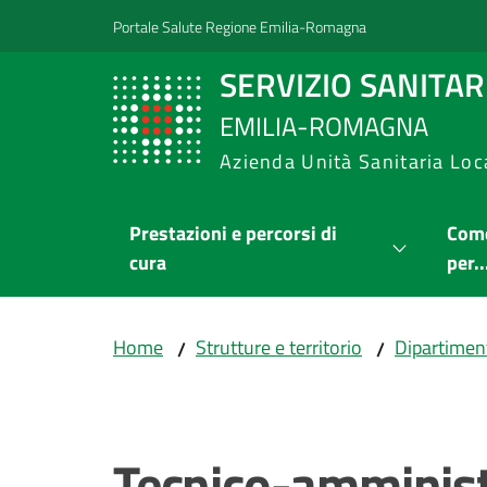
Vai al contenuto
Vai alla navigazione
Vai al footer
Portale Salute Regione Emilia-Romagna
SERVIZIO SANITA
EMILIA-ROMAGNA
Azienda Unità Sanitaria Loc
Prestazioni e percorsi di
Come
cura
per..
Home
Strutture e territorio
Dipartimen
/
/
Salta al contenuto
Tecnico-amminist