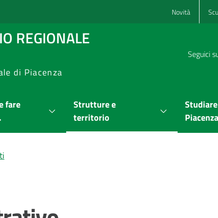
Novità
Scu
RIO REGIONALE
Seguici s
ale di Piacenza
 fare
Strutture e
Studiare
.
territorio
Piacenz
ti
rativo