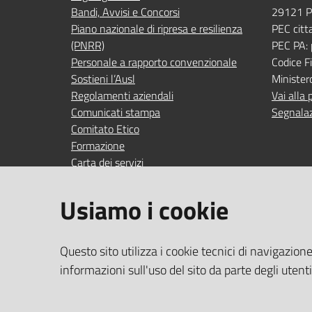
Bandi, Avvisi e Concorsi
29121 P
Piano nazionale di ripresa e resilienza
PEC citt
(PNRR)
PEC PA:
Personale a rapporto convenzionale
Codice 
Sostieni l’Ausl
Minister
Regolamenti aziendali
Vai alla 
Comunicati stampa
Segnalaz
Comitato Etico
Formazione
Carta dei servizi
Indagini di gradimento
Usiamo i cookie
SEGUICI SU
SERVIZI
Questo sito utilizza i cookie tecnici di navigazion
Accedi ai
facebook
YouTube
Instagram
Linkedin
informazioni sull'uso del sito da parte degli utent
Wi‑Fi gra