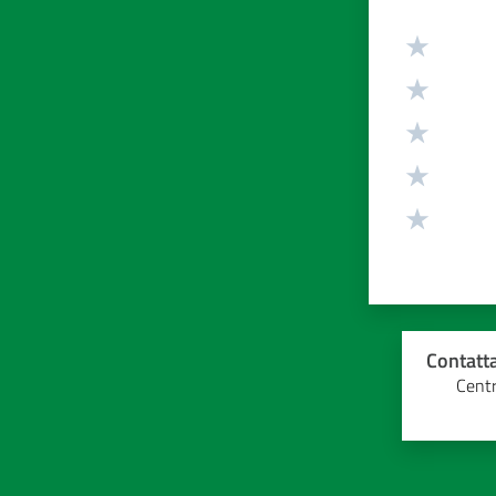
Valuta da 1 
Contatta
Centr