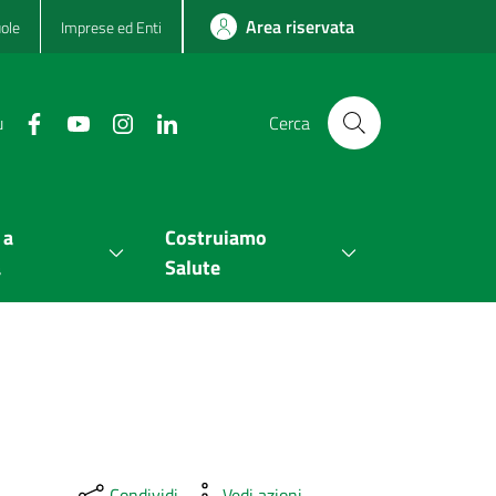
Area riservata
ole
Imprese ed Enti
u
Cerca
 a
Costruiamo
a
Salute
Condividi
Vedi azioni