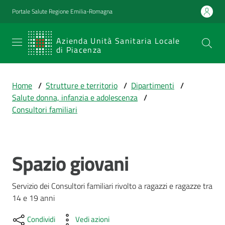
Vai al contenuto
Vai alla navigazione
Vai al footer
Portale Salute Regione Emilia-Romagna
SERVIZIO
Azienda Unità Sanitaria Locale
di Piacenza
SANITARIO
REGIONALE
Home
/
Strutture e territorio
/
Dipartimenti
/
Emilia-
Salute donna, infanzia e adolescenza
/
Romagna
Consultori familiari
Azienda Unità
Sanitaria Locale
di Piacenza
Spazio giovani
Salta al contenuto
Prestazioni
Servizio dei Consultori familiari rivolto a ragazzi e ragazze tra 
e
14 e 19 anni
percorsi
di
Condividi
Vedi azioni