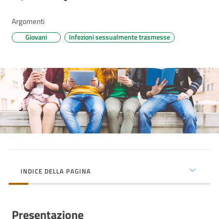
cura
Argomenti
Giovani
Infezioni sessualmente trasmesse
Come
fare
per...
Strutture
e
territorio
Studiare
INDICE DELLA PAGINA
a
Piacenza
Presentazione