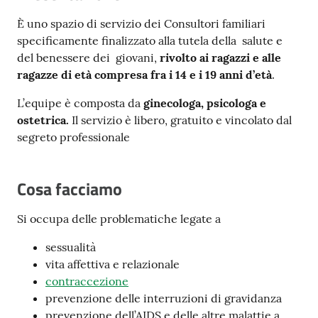
Costruiamo
È uno spazio di servizio dei Consultori familiari
Salute
specificamente finalizzato alla tutela della salute e
del benessere dei giovani,
rivolto ai ragazzi e alle
ragazze di età compresa fra i 14 e i 19 anni d’età
.
L’equipe è composta da
ginecologa, psicologa e
ostetrica.
Il servizio è libero, gratuito e vincolato dal
Novità
segreto professionale
Scuole
Cosa facciamo
Imprese
ed Enti
Si occupa delle problematiche legate a
sessualità
vita affettiva e relazionale
Seguici
contraccezione
su
prevenzione delle interruzioni di gravidanza
prevenzione dell’AIDS e delle altre malattie a