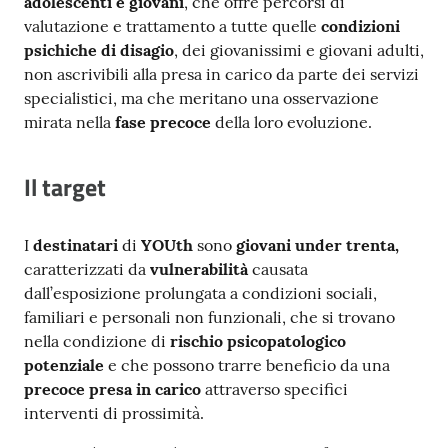
adolescenti e giovani
, che offre percorsi di
Costruiamo
valutazione e trattamento a tutte quelle
condizioni
Salute
psichiche di disagio
, dei giovanissimi e giovani adulti,
non ascrivibili alla presa in carico da parte dei servizi
specialistici, ma che meritano una osservazione
mirata nella
fase precoce
della loro evoluzione.
Novità
Il target
Scuole
I
destinatari
di
YOUth
sono
giovani
under trenta,
caratterizzati da
vulnerabilità
causata
Imprese
dall’esposizione prolungata a condizioni sociali,
ed Enti
familiari e personali non funzionali, che si trovano
nella condizione di
rischio psicopatologico
potenziale
e che possono trarre beneficio da una
Seguici
precoce presa in carico
attraverso specifici
su
interventi di prossimità.