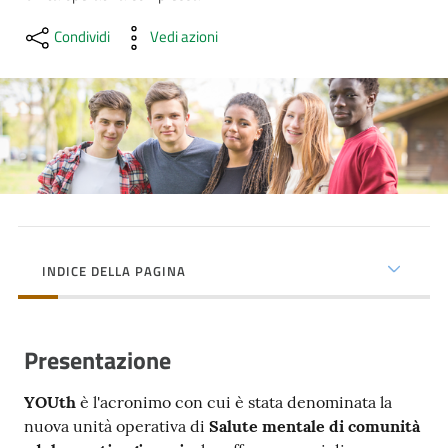
cura
Condividi
Vedi azioni
Come
fare
per...
Strutture
e
territorio
INDICE DELLA PAGINA
Studiare
Presentazione
a
Piacenza
YOUth
è l'acronimo con cui è stata denominata la
nuova unità operativa di
Salute mentale di comunità