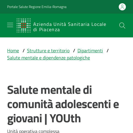
Vai al contenuto
Vai alla navigazione
Vai al footer
Portale Salute Regione Emilia-Romagna
SERVIZIO
Azienda Unità Sanitaria Locale
di Piacenza
SANITARIO
REGIONALE
Home
/
Strutture e territorio
/
Dipartimenti
/
Emilia-
Salute mentale e dipendenze patologiche
Romagna
Azienda Unità
Sanitaria Locale
di Piacenza
Salute mentale di
Salta al contenuto
comunità adolescenti e
Prestazioni
giovani | YOUth
e
percorsi
di
Unità operativa complessa