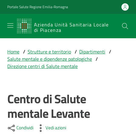
Vai al contenuto
Vai alla navigazione
Vai al footer
Portale Salute Regione Emilia-Romagna
SERVIZIO
Azienda Unità Sanitaria Locale
di Piacenza
SANITARIO
REGIONALE
Home
/
Strutture e territorio
/
Dipartimenti
/
Emilia-
Salute mentale e dipendenze patologiche
/
Romagna
Direzione centri di Salute mentale
Azienda Unità
Sanitaria Locale
di Piacenza
Centro di Salute
Salta al contenuto
mentale Levante
Prestazioni
e
percorsi
Condividi
Vedi azioni
di