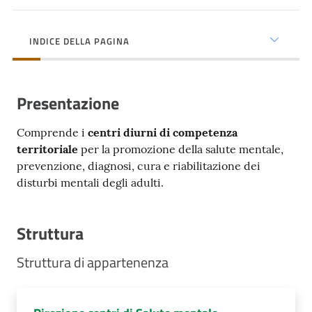
cura
INDICE DELLA PAGINA
Come
fare
per...
Presentazione
Comprende i
centri diurni di competenza
territoriale
Strutture
per la promozione della salute mentale,
prevenzione, diagnosi, cura e riabilitazione dei
e
disturbi mentali degli adulti.
territorio
Struttura
Studiare
a
Struttura di appartenenza
Piacenza