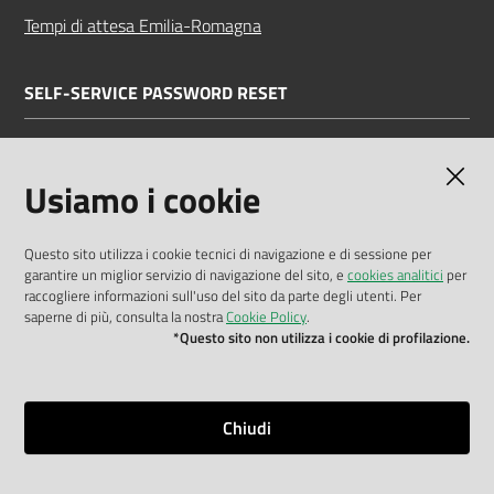
Tempi di attesa Emilia-Romagna
SELF-SERVICE PASSWORD RESET
Link all'APP
Documentazione
Usiamo i cookie
Questo sito utilizza i cookie tecnici di navigazione e di sessione per
garantire un miglior servizio di navigazione del sito, e
cookies analitici
per
Dichiarazione di accessibilità
raccogliere informazioni sull'uso del sito da parte degli utenti. Per
saperne di più, consulta la nostra
Cookie Policy
.
Privacy policy
*Questo sito non utilizza i cookie di profilazione.
Cookie policy
Note legali
Chiudi
Mappa del sito