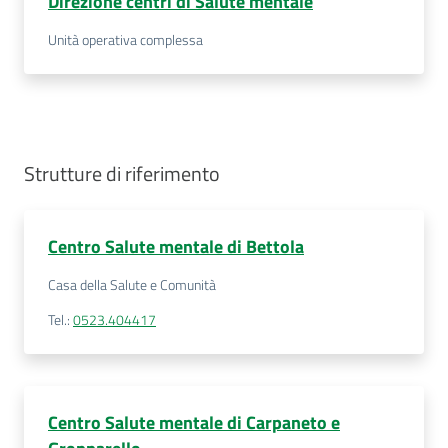
Direzione centri di Salute mentale
Costruiamo
Unità operativa complessa
Salute
Strutture di riferimento
Novità
Scuole
Centro Salute mentale di Bettola
Imprese
Casa della Salute e Comunità
ed Enti
Tel.
:
0523.404417
Seguici
su
Centro Salute mentale di Carpaneto e