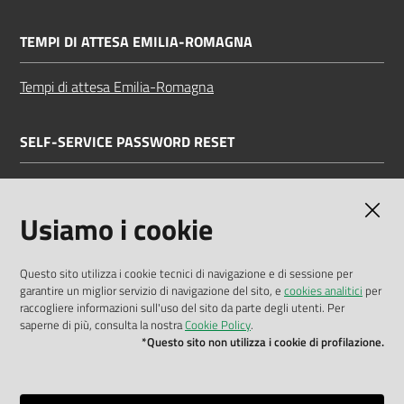
TEMPI DI ATTESA EMILIA-ROMAGNA
Tempi di attesa Emilia-Romagna
SELF-SERVICE PASSWORD RESET
Link all'APP
Documentazione
Usiamo i cookie
Questo sito utilizza i cookie tecnici di navigazione e di sessione per
garantire un miglior servizio di navigazione del sito, e
cookies analitici
per
Dichiarazione di accessibilità
raccogliere informazioni sull'uso del sito da parte degli utenti. Per
saperne di più, consulta la nostra
Cookie Policy
.
Privacy policy
*Questo sito non utilizza i cookie di profilazione.
Cookie policy