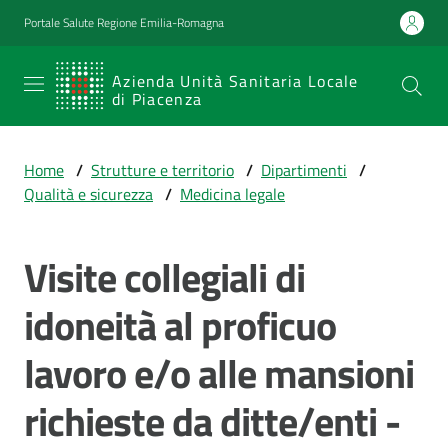
Vai al contenuto
Vai alla navigazione
Vai al footer
Portale Salute Regione Emilia-Romagna
SERVIZIO
Azienda Unità Sanitaria Locale
di Piacenza
SANITARIO
REGIONALE
Home
/
Strutture e territorio
/
Dipartimenti
/
Emilia-
Qualità e sicurezza
/
Medicina legale
Romagna
Azienda Unità
Sanitaria Locale
Visite collegiali di
di Piacenza
idoneità al proficuo
lavoro e/o alle mansioni
Prestazioni
e
richieste da ditte/enti -
percorsi
di