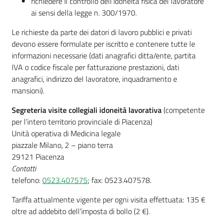
richiedere il controllo dell’idoneità fisica del lavoratore
Costruiamo
ai sensi della legge n. 300/1970.
Salute
Le richieste da parte dei datori di lavoro pubblici e privati
devono essere formulate per iscritto e contenere tutte le
informazioni necessarie (dati anagrafici ditta/ente, partita
IVA o codice fiscale per fatturazione prestazioni, dati
anagrafici, indirizzo del lavoratore, inquadramento e
Novità
mansioni).
Scuole
Segreteria visite collegiali idoneità lavorativa
(competente
per l’intero territorio provinciale di Piacenza)
Unità operativa di Medicina legale
Imprese
piazzale Milano, 2 – piano terra
ed Enti
29121 Piacenza
Contatti
telefono:
0523.407575
; fax: 0523.407578.
Seguici
su
Tariffa attualmente vigente per ogni visita effettuata: 135 €
oltre ad addebito dell’imposta di bollo (2 €).