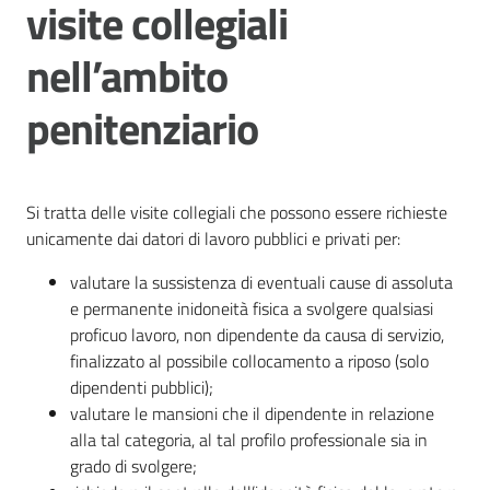
visite collegiali
cura
nell’ambito
Come
penitenziario
fare
per...
Si tratta delle visite collegiali che possono essere richieste
Strutture
unicamente dai datori di lavoro pubblici e privati per:
e
valutare la sussistenza di eventuali cause di assoluta
territorio
e permanente inidoneità fisica a svolgere qualsiasi
proficuo lavoro, non dipendente da causa di servizio,
finalizzato al possibile collocamento a riposo (solo
Studiare
dipendenti pubblici);
a
valutare le mansioni che il dipendente in relazione
Piacenza
alla tal categoria, al tal profilo professionale sia in
grado di svolgere;