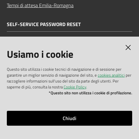
Tempi di attesa Emilia-Romagna
SELF-SERVICE PASSWORD RESET
Link all'APP
Documentazione
Usiamo i cookie
Questo sito utilizza i cookie tecnici di navigazione e di sessione per
garantire un miglior servizio di navigazione del sito, e
cookies analitici
per
Dichiarazione di accessibilità
raccogliere informazioni sull'uso del sito da parte degli utenti. Per
saperne di più, consulta la nostra
Cookie Policy
.
Privacy policy
*Questo sito non utilizza i cookie di profilazione.
Cookie policy
Note legali
Chiudi
Mappa del sito