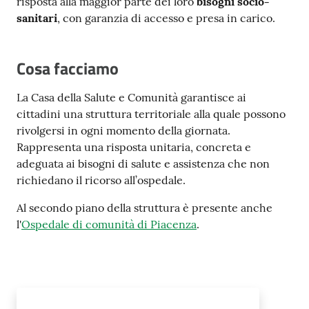
risposta alla maggior parte dei loro
bisogni socio-
Costruiamo
sanitari
, con garanzia di accesso e presa in carico.
Salute
Cosa facciamo
La Casa della Salute e Comunità garantisce ai
cittadini una struttura territoriale alla quale possono
Novità
rivolgersi in ogni momento della giornata.
Rappresenta una risposta unitaria, concreta e
Scuole
adeguata ai bisogni di salute e assistenza che non
richiedano il ricorso all’ospedale.
Imprese
ed Enti
Al secondo piano della struttura è presente anche
l'
Ospedale di comunità di Piacenza
.
Seguici
su