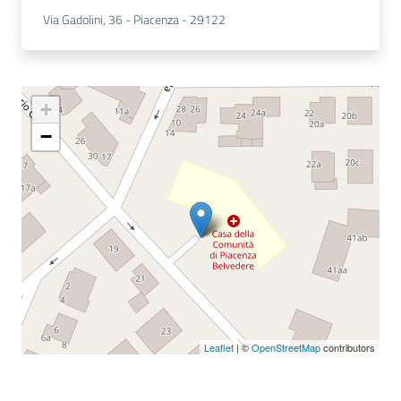
Via Gadolini, 36 - Piacenza - 29122
+
−
Leaflet
| ©
OpenStreetMap
contributors