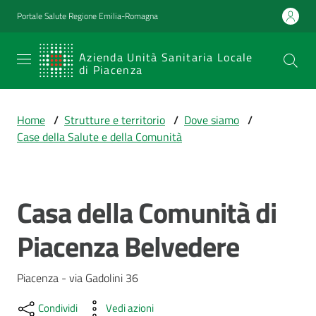
Vai al contenuto
Vai alla navigazione
Vai al footer
Portale Salute Regione Emilia-Romagna
SERVIZIO
Azienda Unità Sanitaria Locale
di Piacenza
SANITARIO
REGIONALE
Home
/
Strutture e territorio
/
Dove siamo
/
Emilia-
Case della Salute e della Comunità
Romagna
Azienda Unità
Sanitaria Locale
di Piacenza
Casa della Comunità di
Salta al contenuto
Piacenza Belvedere
Prestazioni
e
Piacenza - via Gadolini 36
percorsi
di
Condividi
Vedi azioni