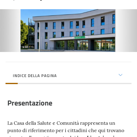
cura
Come
fare
per...
Strutture
e
INDICE DELLA PAGINA
territorio
Presentazione
Studiare
a
Piacenza
La Casa della Salute e Comunità rappresenta un
punto di riferimento per i cittadini che qui trovano