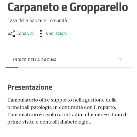
Carpaneto e Gropparello
cura
Casa della Salute e Comunità
Come
Condividi
Vedi azioni
fare
per...
INDICE DELLA PAGINA
Strutture
e
territorio
Presentazione
L'ambulatorio offre supporto nella gestione della
Studiare
principali patologie in continuità con il reparto.
a
L'ambulatorio è rivolto ai cittadini che necessitano di
Piacenza
prime visite e controlli diabetologici.