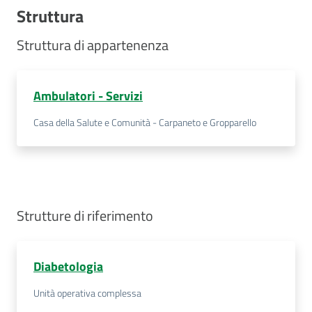
Struttura
Costruiamo
Salute
Struttura di appartenenza
Ambulatori - Servizi
Novità
Casa della Salute e Comunità - Carpaneto e Gropparello
Scuole
Imprese
ed Enti
Strutture di riferimento
Diabetologia
Seguici
su
Unità operativa complessa