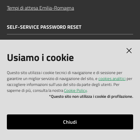
Tempi di attesa Emilia-Romagna
SELF-SERVICE PASSWORD RESET
Link all'APP
Documentazione
Usiamo i cookie
Questo sito utilizza i cookie tecnici di navigazione e di sessione per
garantire un miglior servizio di navigazione del sito, e
cookies analitici
per
Dichiarazione di accessibilità
raccogliere informazioni sull'uso del sito da parte degli utenti. Per
saperne di più, consulta la nostra
Cookie Policy
.
Privacy policy
*Questo sito non utilizza i cookie di profilazione.
Cookie policy
Note legali
Chiudi
Mappa del sito