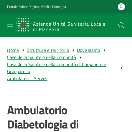
Vai al contenuto
Vai alla navigazione
Vai al footer
Portale Salute Regione Emilia-Romagna
SERVIZIO
Azienda Unità Sanitaria Locale
di Piacenza
SANITARIO
REGIONALE
Home
/
Strutture e territorio
/
Dove siamo
/
Emilia-
Case della Salute e della Comunità
/
Romagna
Casa della Salute e della Comunità di Carpaneto e
/
Azienda Unità
Gropparello
Sanitaria Locale
Ambulatori - Servizi
di Piacenza
Ambulatorio
Prestazioni
Salta al contenuto
e
Diabetologia di
percorsi
di