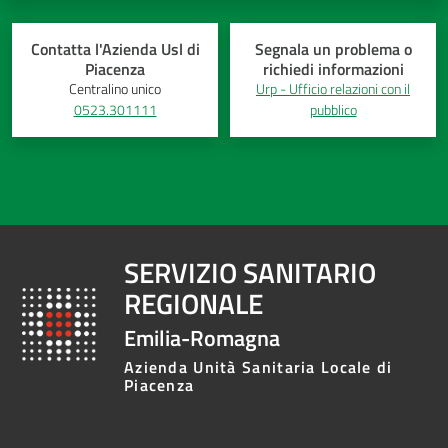
Contatta l'Azienda Usl di
Segnala un problema o
Piacenza
richiedi informazioni
Centralino unico
Urp - Ufficio relazioni con il
0523.301111
pubblico
SERVIZIO SANITARIO
REGIONALE
Emilia-Romagna
Azienda Unità Sanitaria Locale di
Piacenza