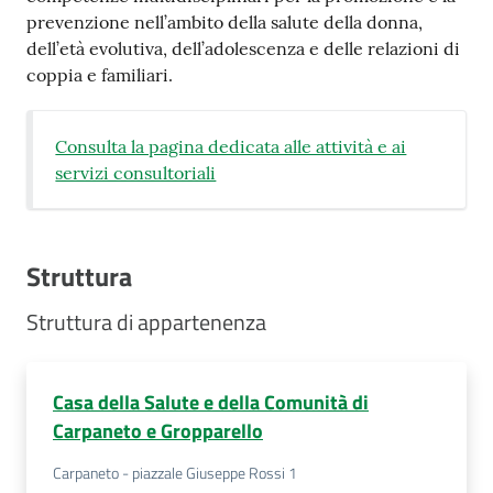
prevenzione nell’ambito della salute della donna,
Costruiamo
dell’età evolutiva, dell’adolescenza e delle relazioni di
Salute
coppia e familiari.
Consulta la pagina dedicata alle attività e ai
servizi consultoriali
Novità
Scuole
Struttura
Imprese
Struttura di appartenenza
ed Enti
Casa della Salute e della Comunità di
Seguici
Carpaneto e Gropparello
su
Carpaneto - piazzale Giuseppe Rossi 1