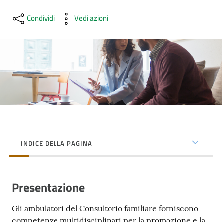
cura
Condividi
Vedi azioni
Come
fare
per...
Strutture
e
territorio
INDICE DELLA PAGINA
Studiare
a
Presentazione
Piacenza
Gli ambulatori del Consultorio familiare forniscono
competenze multidisciplinari per la promozione e la