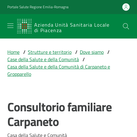
Vai al contenuto
Vai alla navigazione
Vai al footer
Portale Salute Regione Emilia-Romagna
SERVIZIO
Azienda Unità Sanitaria Locale
di Piacenza
SANITARIO
REGIONALE
Home
/
Strutture e territorio
/
Dove siamo
/
Emilia-
Case della Salute e della Comunità
/
Romagna
Casa della Salute e della Comunità di Carpaneto e
Azienda Unità
Gropparello
Sanitaria Locale
di Piacenza
Consultorio familiare
Salta al contenuto
Prestazioni
Carpaneto
e
percorsi
di
Casa della Salute e Comunità