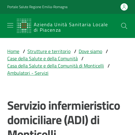
Vai al contenuto
Vai alla navigazione
Vai al footer
Portale Salute Regione Emilia-Romagna
SERVIZIO
Azienda Unità Sanitaria Locale
di Piacenza
SANITARIO
REGIONALE
Home
/
Strutture e territorio
/
Dove siamo
/
Emilia-
Case della Salute e della Comunità
/
Romagna
Casa della Salute e della Comunità di Monticelli
/
Azienda Unità
Ambulatori - Servizi
Sanitaria Locale
di Piacenza
Servizio infermieristico
Salta al contenuto
Prestazioni
domiciliare (ADI) di
e
percorsi
Monticelli
di