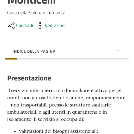
cura
Casa della Salute e Comunità
Condividi
Vedi azioni
Come
fare
per...
INDICE DELLA PAGINA
Strutture
e
Presentazione
territorio
Il servizio infermieristico domiciliare è attivo per gli
utenti non autosufficienti - anche temporaneamente
Studiare
- non trasportabili presso le strutture sanitarie
a
ambulatoriali, e agli utenti in quarantena o in
Piacenza
isolamento. Il servizio si occupa di:
valutazioni dei bisogni assistenziali;