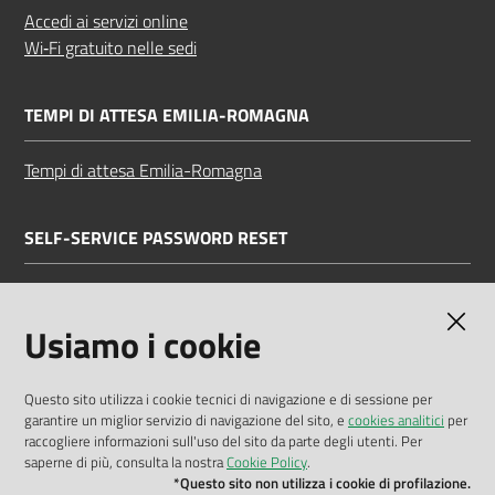
Accedi ai servizi online
Wi‑Fi gratuito nelle sedi
TEMPI DI ATTESA EMILIA-ROMAGNA
Tempi di attesa Emilia-Romagna
SELF-SERVICE PASSWORD RESET
Link all'APP
Documentazione
Usiamo i cookie
Questo sito utilizza i cookie tecnici di navigazione e di sessione per
garantire un miglior servizio di navigazione del sito, e
cookies analitici
per
Dichiarazione di accessibilità
raccogliere informazioni sull'uso del sito da parte degli utenti. Per
saperne di più, consulta la nostra
Cookie Policy
.
Privacy policy
*Questo sito non utilizza i cookie di profilazione.