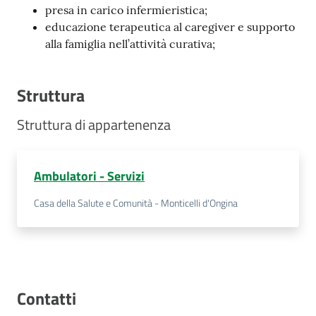
presa in carico infermieristica;
Costruiamo
educazione terapeutica al caregiver e supporto
Salute
alla famiglia nell’attività curativa;
Struttura
Struttura di appartenenza
Novità
Scuole
Ambulatori - Servizi
Imprese
Casa della Salute e Comunità - Monticelli d'Ongina
ed Enti
Seguici
su
Contatti