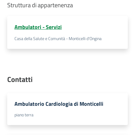
Struttura di appartenenza
Costruiamo
Salute
Ambulatori - Servizi
Casa della Salute e Comunità - Monticelli d'Ongina
Novità
Scuole
Contatti
Imprese
ed Enti
Ambulatorio Cardiologia di Monticelli
piano terra
Seguici
su