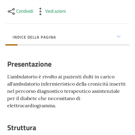
cura
Condividi
Vedi azioni
Come
fare
INDICE DELLA PAGINA
per...
Presentazione
Strutture
e
L'ambulatorio è rivolto ai pazienti dulti in carico
territorio
all'ambulatorio infermieristico della cronicità inseriti
nel percorso diagnostico terapeutico assistenziale
per il diabete che necessitano di
Studiare
elettrocardiogramma.
a
Piacenza
Struttura