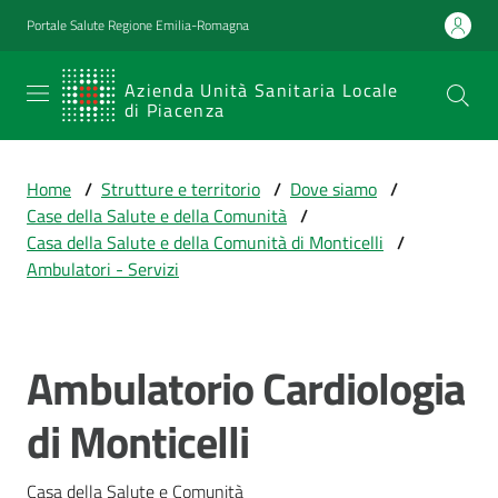
Vai al contenuto
Vai alla navigazione
Vai al footer
Portale Salute Regione Emilia-Romagna
SERVIZIO
Azienda Unità Sanitaria Locale
di Piacenza
SANITARIO
REGIONALE
Home
/
Strutture e territorio
/
Dove siamo
/
Emilia-
Case della Salute e della Comunità
/
Romagna
Casa della Salute e della Comunità di Monticelli
/
Azienda Unità
Ambulatori - Servizi
Sanitaria Locale
di Piacenza
Ambulatorio Cardiologia
Salta al contenuto
Prestazioni
di Monticelli
e
percorsi
di
Casa della Salute e Comunità