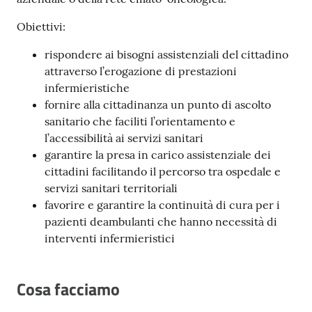
Costruiamo
Obiettivi:
Salute
rispondere ai bisogni assistenziali del cittadino
attraverso l’erogazione di prestazioni
infermieristiche
fornire alla cittadinanza un punto di ascolto
Novità
sanitario che faciliti l’orientamento e
l’accessibilità ai servizi sanitari
garantire la presa in carico assistenziale dei
Scuole
cittadini facilitando il percorso tra ospedale e
servizi sanitari territoriali
Imprese
favorire e garantire la continuità di cura per i
ed Enti
pazienti deambulanti che hanno necessità di
interventi infermieristici
Seguici
su
Cosa facciamo