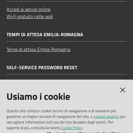
Accedi ai servizi online
Wi‑Fi gratuito nelle sedi
TEMPI DI ATTESA EMILIA-ROMAGNA
Tempi di attesa Emilia-Romagna
SELF-SERVICE PASSWORD RESET
Link all'APP
Documentazione
Usiamo i cookie
Questo sito utilizza i cookie tecnici di navigazione e di sessione per
garantire un miglior servizio di navigazione del sito, e
cookies analitici
per
Dichiarazione di accessibilità
raccogliere informazioni sull'uso del sito da parte degli utenti. Per
saperne di più, consulta la nostra
Cookie Policy
.
Privacy policy