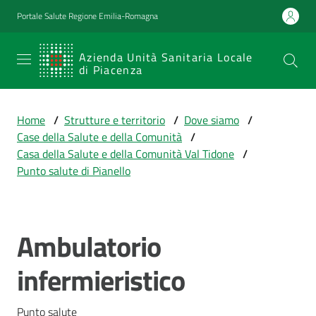
Vai al contenuto
Vai alla navigazione
Vai al footer
Portale Salute Regione Emilia-Romagna
SERVIZIO
Azienda Unità Sanitaria Locale
di Piacenza
SANITARIO
REGIONALE
Home
/
Strutture e territorio
/
Dove siamo
/
Emilia-
Case della Salute e della Comunità
/
Romagna
Casa della Salute e della Comunità Val Tidone
/
Azienda Unità
Punto salute di Pianello
Sanitaria Locale
di Piacenza
Ambulatorio
Salta al contenuto
Prestazioni
infermieristico
e
percorsi
di
Punto salute