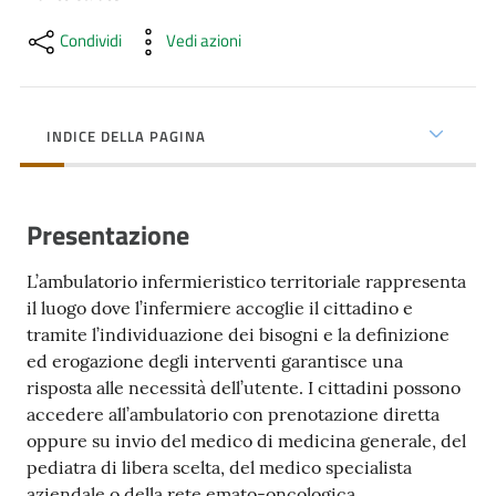
cura
Condividi
Vedi azioni
Come
fare
INDICE DELLA PAGINA
per...
Presentazione
Strutture
e
L’ambulatorio infermieristico territoriale rappresenta
territorio
il luogo dove l’infermiere accoglie il cittadino e
tramite l’individuazione dei bisogni e la definizione
ed erogazione degli interventi garantisce una
Studiare
risposta alle necessità dell’utente. I cittadini possono
a
accedere all’ambulatorio con prenotazione diretta
Piacenza
oppure su invio del medico di medicina generale, del
pediatra di libera scelta, del medico specialista
aziendale o della rete emato-oncologica.