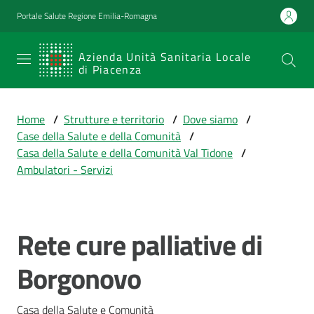
Vai al contenuto
Vai alla navigazione
Vai al footer
Portale Salute Regione Emilia-Romagna
SERVIZIO
Azienda Unità Sanitaria Locale
di Piacenza
SANITARIO
REGIONALE
Home
/
Strutture e territorio
/
Dove siamo
/
Emilia-
Case della Salute e della Comunità
/
Romagna
Casa della Salute e della Comunità Val Tidone
/
Azienda Unità
Ambulatori - Servizi
Sanitaria Locale
di Piacenza
Rete cure palliative di
Salta al contenuto
Prestazioni
Borgonovo
e
percorsi
di
Casa della Salute e Comunità