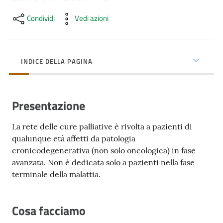
cura
Condividi
Vedi azioni
Come
fare
INDICE DELLA PAGINA
per...
Presentazione
Strutture
e
La rete delle cure palliative è rivolta a pazienti di
territorio
qualunque età affetti da patologia
cronicodegenerativa (non solo oncologica) in fase
avanzata. Non è dedicata solo a pazienti nella fase
Studiare
terminale della malattia.
a
Piacenza
Cosa facciamo