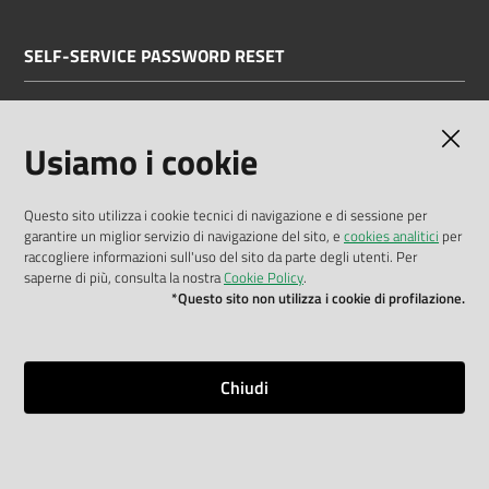
SELF-SERVICE PASSWORD RESET
Link all'APP
Documentazione
Usiamo i cookie
Questo sito utilizza i cookie tecnici di navigazione e di sessione per
garantire un miglior servizio di navigazione del sito, e
cookies analitici
per
Dichiarazione di accessibilità
raccogliere informazioni sull'uso del sito da parte degli utenti. Per
saperne di più, consulta la nostra
Cookie Policy
.
Privacy policy
*Questo sito non utilizza i cookie di profilazione.
Cookie policy
Note legali
Chiudi
Mappa del sito
Impostazioni cookie