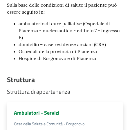
Sulla base delle condizioni di salute il paziente può
Costruiamo
essere seguito in:
Salute
ambulatorio di cure palliative (Ospedale di
Piacenza - nucleo antico - edificio 7 - ingresso
E)
domicilio – case residenze anziani (CRA)
Novità
Ospedali della provincia di Piacenza
Hospice di Borgonovo e di Piacenza
Scuole
Struttura
Imprese
ed Enti
Struttura di appartenenza
Seguici
Ambulatori - Servizi
su
Casa della Salute e Comunità - Borgonovo