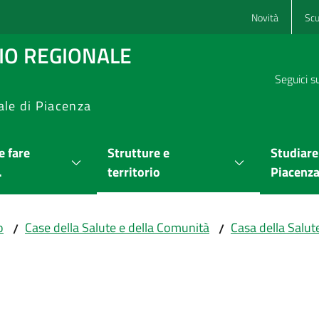
Novità
Scu
RIO REGIONALE
Seguici s
ale di Piacenza
 fare
Strutture e
Studiare
.
territorio
Piacenz
o
Case della Salute e della Comunità
Casa della Salut
/
/