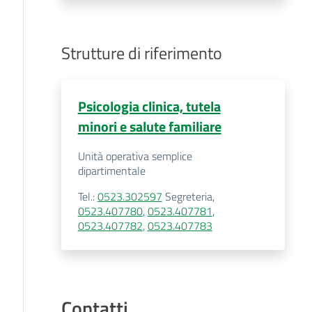
Strutture di riferimento
Psicologia clinica, tutela
minori e salute familiare
Unità operativa semplice
dipartimentale
Tel.
:
0523.302597
Segreteria
,
0523.407780
,
0523.407781
,
0523.407782
,
0523.407783
Contatti