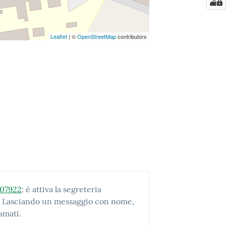
Leaflet
| ©
OpenStreetMap
contributors
407922
: è attiva la segreteria
 17. Lasciando un messaggio con nome,
amati.