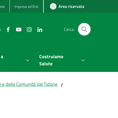
Area riservata
ole
Imprese ed Enti
u
Cerca
 a
Costruiamo
a
Salute
e e della Comunità Val Tidone
/