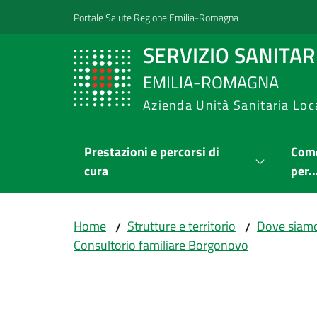
Vai al contenuto
Vai alla navigazione
Vai al footer
Portale Salute Regione Emilia-Romagna
SERVIZIO SANITA
EMILIA-ROMAGNA
Azienda Unità Sanitaria Loc
Prestazioni e percorsi di
Come
cura
per..
Home
Strutture e territorio
Dove siam
/
/
Consultorio familiare Borgonovo