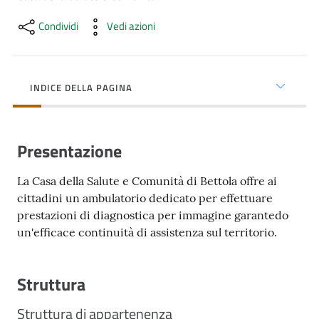
cura
Condividi
Vedi azioni
Come
fare
INDICE DELLA PAGINA
per...
Presentazione
Strutture
e
La Casa della Salute e Comunità di Bettola offre ai
territorio
cittadini un ambulatorio dedicato per effettuare
prestazioni di diagnostica per immagine garantedo
un'efficace continuità di assistenza sul territorio.
Studiare
a
Piacenza
Struttura
Struttura di appartenenza