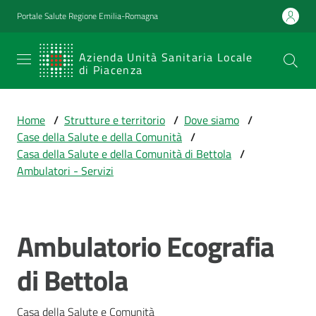
Vai al contenuto
Vai alla navigazione
Vai al footer
Portale Salute Regione Emilia-Romagna
SERVIZIO
Azienda Unità Sanitaria Locale
di Piacenza
SANITARIO
REGIONALE
Home
/
Strutture e territorio
/
Dove siamo
/
Emilia-
Case della Salute e della Comunità
/
Romagna
Casa della Salute e della Comunità di Bettola
/
Azienda Unità
Ambulatori - Servizi
Sanitaria Locale
di Piacenza
Ambulatorio Ecografia
Salta al contenuto
Prestazioni
di Bettola
e
percorsi
di
Casa della Salute e Comunità