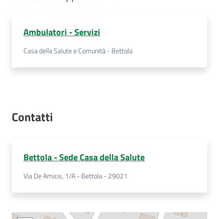
Costruiamo
Salute
Ambulatori - Servizi
Casa della Salute e Comunità - Bettola
Novità
Scuole
Contatti
Imprese
ed Enti
Bettola - Sede Casa della Salute
Via De Amicis, 1/A - Bettola - 29021
Seguici
su