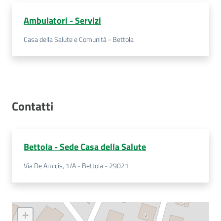
Costruiamo
Ambulatori - Servizi
Salute
Casa della Salute e Comunità - Bettola
Novità
Contatti
Scuole
Imprese
Bettola - Sede Casa della Salute
ed Enti
Via De Amicis, 1/A - Bettola - 29021
Seguici
su
+