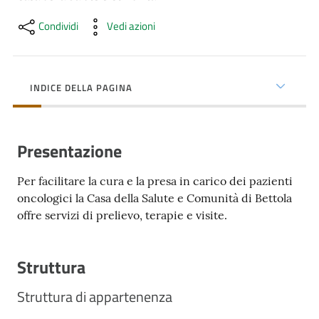
cura
Condividi
Vedi azioni
Come
fare
INDICE DELLA PAGINA
per...
Presentazione
Strutture
e
Per facilitare la cura e la presa in carico dei pazienti
territorio
oncologici la Casa della Salute e Comunità di Bettola
offre servizi di prelievo, terapie e visite.
Studiare
a
Struttura
Piacenza
Struttura di appartenenza