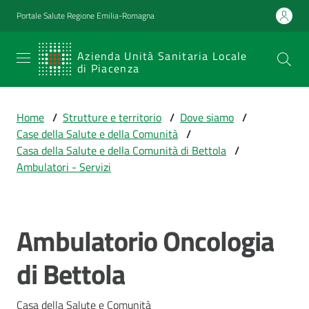
Vai al contenuto
Vai alla navigazione
Vai al footer
Portale Salute Regione Emilia-Romagna
SERVIZIO
Azienda Unità Sanitaria Locale
di Piacenza
SANITARIO
REGIONALE
Home
/
Strutture e territorio
/
Dove siamo
/
Emilia-
Case della Salute e della Comunità
/
Romagna
Casa della Salute e della Comunità di Bettola
/
Azienda Unità
Ambulatori - Servizi
Sanitaria Locale
di Piacenza
Ambulatorio Oncologia
Salta al contenuto
Prestazioni
di Bettola
e
percorsi
di
Casa della Salute e Comunità