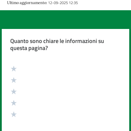
12-09-2025 12:35
Ultimo aggiornamento
:
Costruiamo
Salute
Quanto sono chiare le informazioni su
questa pagina?
Novità
Valuta da 1 a 5 stelle
Scuole
Imprese
ed Enti
Seguici
su