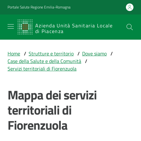
Vai al contenuto
Vai alla navigazione
Vai al footer
Portale Salute Regione Emilia-Romagna
SERVIZIO
Azienda Unità Sanitaria Locale
di Piacenza
SANITARIO
REGIONALE
Home
/
Strutture e territorio
/
Dove siamo
/
Emilia-
Case della Salute e della Comunità
/
Romagna
Servizi territoriali di Fiorenzuola
Azienda Unità
Sanitaria Locale
di Piacenza
Mappa dei servizi
territoriali di
Prestazioni
Fiorenzuola
e
percorsi
di