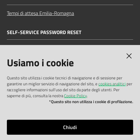
Tempi di attesa Emilia-Romagna
SELF-SERVICE PASSWORD RESET
Link all'APP
Documentazione
Usiamo i cookie
Questo sito utilizza i cookie tecnici di navigazione e di sessione per
garantire un miglior servizio di navigazione del sito, e
cookies analitici
per
Dichiarazione di accessibilità
raccogliere informazioni sull'uso del sito da parte degli utenti. Per
saperne di più, consulta la nostra
Cookie Policy
.
Privacy policy
*Questo sito non utilizza i cookie di profilazione.
Cookie policy
Note legali
Chiudi
Mappa del sito