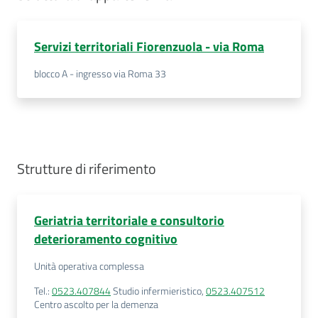
Costruiamo
Salute
Servizi territoriali Fiorenzuola - via Roma
blocco A - ingresso via Roma 33
Novità
Scuole
Strutture di riferimento
Imprese
ed Enti
Geriatria territoriale e consultorio
deterioramento cognitivo
Unità operativa complessa
Seguici
su
Tel.
:
0523.407844
Studio infermieristico
,
0523.407512
Centro ascolto per la demenza