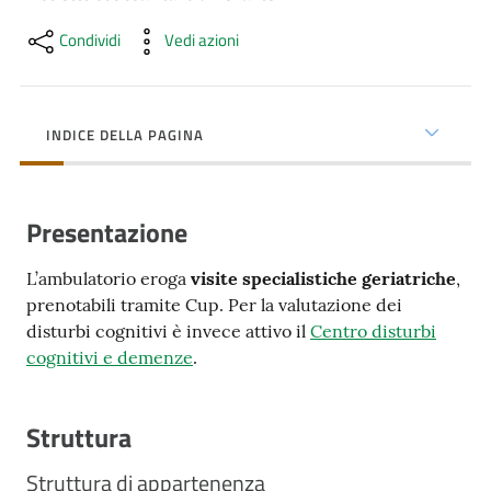
cura
Condividi
Vedi azioni
Come
fare
INDICE DELLA PAGINA
per...
Presentazione
Strutture
e
L’ambulatorio eroga
visite specialistiche geriatriche
,
territorio
prenotabili tramite Cup. Per la valutazione dei
disturbi cognitivi è invece attivo il
Centro disturbi
cognitivi e demenze
.
Studiare
a
Piacenza
Struttura
Struttura di appartenenza