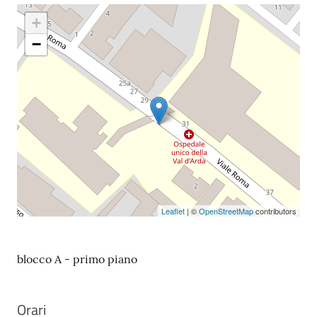
+
−
Leaflet
| ©
OpenStreetMap
contributors
blocco A - primo piano
Orari