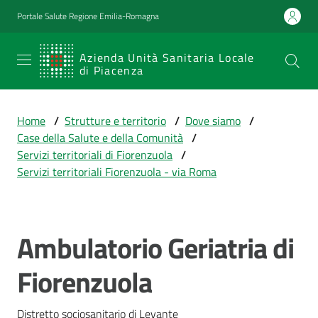
Vai al contenuto
Vai alla navigazione
Vai al footer
Portale Salute Regione Emilia-Romagna
SERVIZIO
Azienda Unità Sanitaria Locale
di Piacenza
SANITARIO
REGIONALE
Home
/
Strutture e territorio
/
Dove siamo
/
Emilia-
Case della Salute e della Comunità
/
Romagna
Servizi territoriali di Fiorenzuola
/
Azienda Unità
Servizi territoriali Fiorenzuola - via Roma
Sanitaria Locale
di Piacenza
Ambulatorio Geriatria di
Salta al contenuto
Prestazioni
Fiorenzuola
e
percorsi
di
Distretto sociosanitario di Levante