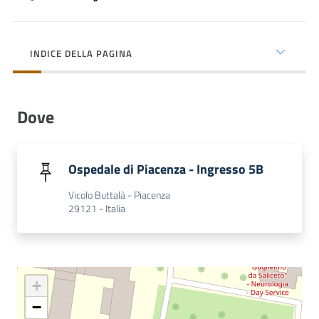
cura
INDICE DELLA PAGINA
Come
fare
per...
Dove
Strutture
Ospedale di Piacenza - Ingresso 5B
e
territorio
Vicolo Buttalà - Piacenza
29121 - Italia
Studiare
a
Piacenza
+
−