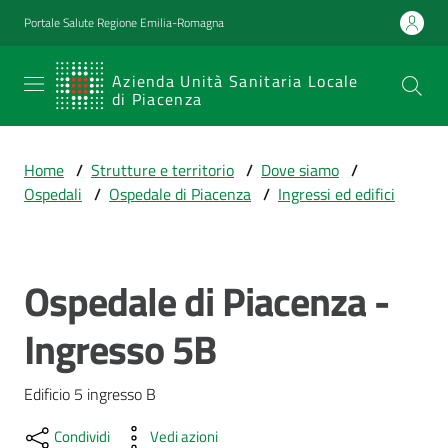
Vai al contenuto
Vai alla navigazione
Vai al footer
Portale Salute Regione Emilia-Romagna
SERVIZIO
Azienda Unità Sanitaria Locale
di Piacenza
SANITARIO
REGIONALE
Home
/
Strutture e territorio
/
Dove siamo
/
Emilia-
Ospedali
/
Ospedale di Piacenza
/
Ingressi ed edifici
Romagna
Azienda Unità
Sanitaria Locale
di Piacenza
Ospedale di Piacenza -
Salta al contenuto
Ingresso 5B
Prestazioni
e
Edificio 5 ingresso B
percorsi
di
Condividi
Vedi azioni