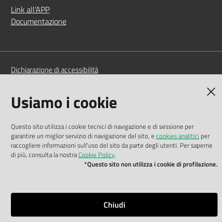
Link all'APP
Documentazione
Dichiarazione di accessibilità
Privacy policy
Usiamo i cookie
Cookie policy
Questo sito utilizza i cookie tecnici di navigazione e di sessione per
Note legali
garantire un miglior servizio di navigazione del sito, e
cookies analitici
per
raccogliere informazioni sull'uso del sito da parte degli utenti. Per saperne
Mappa del sito
di più, consulta la nostra
Cookie Policy
.
*Questo sito non utilizza i cookie di profilazione.
Impostazioni cookie
Chiudi