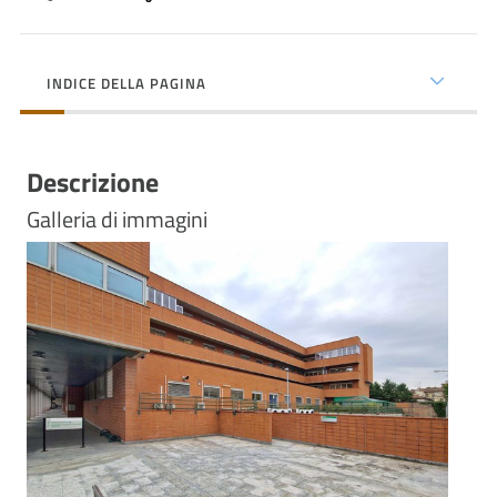
cura
INDICE DELLA PAGINA
Come
fare
per...
Descrizione
Galleria di immagini
Strutture
e
territorio
Studiare
a
Previous
Ne
Piacenza