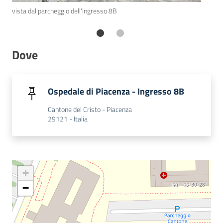
ing
vista dal parcheggio dell'ingresso 8B
Costruiamo
Salute
Dove
Novità
Ospedale di Piacenza - Ingresso 8B
Cantone del Cristo - Piacenza
Scuole
29121 - Italia
Imprese
ed Enti
+
−
Seguici
su