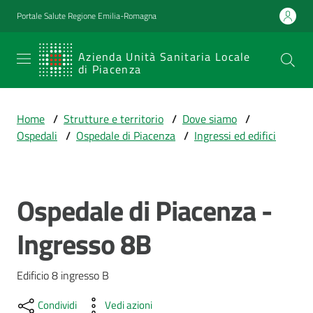
Vai al contenuto
Vai alla navigazione
Vai al footer
Portale Salute Regione Emilia-Romagna
SERVIZIO
Azienda Unità Sanitaria Locale
di Piacenza
SANITARIO
REGIONALE
Home
/
Strutture e territorio
/
Dove siamo
/
Emilia-
Ospedali
/
Ospedale di Piacenza
/
Ingressi ed edifici
Romagna
Azienda Unità
Sanitaria Locale
di Piacenza
Ospedale di Piacenza -
Salta al contenuto
Ingresso 8B
Prestazioni
e
Edificio 8 ingresso B
percorsi
di
Condividi
Vedi azioni