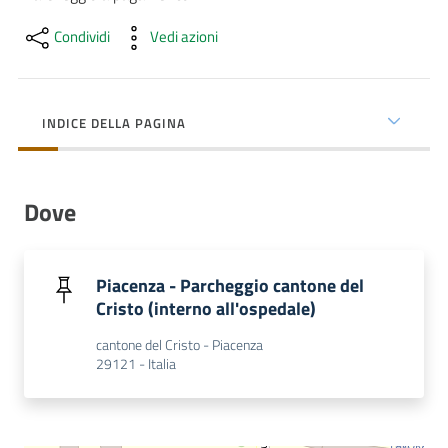
cura
Condividi
Vedi azioni
Come
fare
INDICE DELLA PAGINA
per...
Dove
Strutture
e
territorio
Piacenza - Parcheggio cantone del
Cristo (interno all'ospedale)
Studiare
cantone del Cristo - Piacenza
29121 - Italia
a
Piacenza