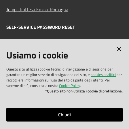
Tempi di attesa Emilia-Romagna
SELF-SERVICE PASSWORD RESET
Link all'APP
Documentazione
Usiamo i cookie
Questo sito utilizza i cookie tecnici di navigazione e di sessione per
garantire un miglior servizio di navigazione del sito, e
cookies analitici
per
Dichiarazione di accessibilità
raccogliere informazioni sull'uso del sito da parte degli utenti. Per
saperne di più, consulta la nostra
Cookie Policy
.
Privacy policy
*Questo sito non utilizza i cookie di profilazione.
Cookie policy
Note legali
Chiudi
Mappa del sito