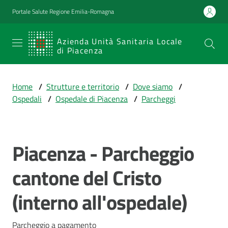
Vai al contenuto
Vai alla navigazione
Vai al footer
Portale Salute Regione Emilia-Romagna
SERVIZIO
Azienda Unità Sanitaria Locale
di Piacenza
SANITARIO
REGIONALE
Home
/
Strutture e territorio
/
Dove siamo
/
Emilia-
Ospedali
/
Ospedale di Piacenza
/
Parcheggi
Romagna
Azienda Unità
Sanitaria Locale
di Piacenza
Piacenza - Parcheggio
Salta al contenuto
cantone del Cristo
Prestazioni
(interno all'ospedale)
e
percorsi
di
Parcheggio a pagamento