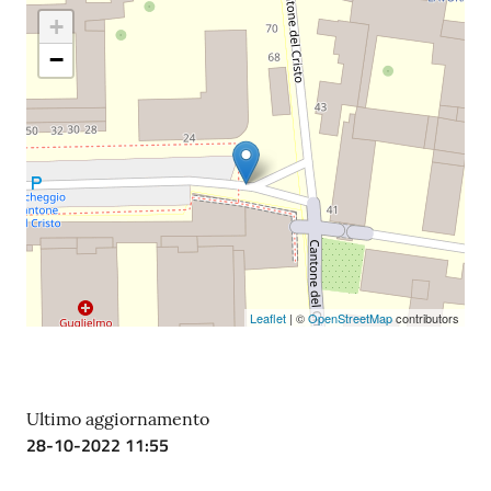
Costruiamo
+
Salute
−
Novità
Scuole
Imprese
Leaflet
| ©
OpenStreetMap
contributors
ed Enti
Ultimo aggiornamento
Seguici
28-10-2022 11:55
su