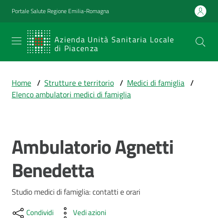
Vai al contenuto
Vai alla navigazione
Vai al footer
Portale Salute Regione Emilia-Romagna
SERVIZIO
Azienda Unità Sanitaria Locale
di Piacenza
SANITARIO
REGIONALE
Home
/
Strutture e territorio
/
Medici di famiglia
/
Emilia-
Elenco ambulatori medici di famiglia
Romagna
Azienda Unità
Sanitaria Locale
di Piacenza
Ambulatorio Agnetti
Salta al contenuto
Benedetta
Prestazioni
e
Studio medici di famiglia: contatti e orari
percorsi
di
Condividi
Vedi azioni