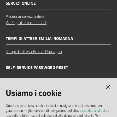
SERVIZI ONLINE
Accedi ai servizi online
Wi‑Fi gratuito nelle sedi
TEMPI DI ATTESA EMILIA-ROMAGNA
Tempi di attesa Emilia-Romagna
SELF-SERVICE PASSWORD RESET
Link all'APP
Documentazione
Usiamo i cookie
Questo sito utilizza i cookie tecnici di navigazione e di sessione per
garantire un miglior servizio di navigazione del sito, e
cookies analitici
per
Dichiarazione di accessibilità
raccogliere informazioni sull'uso del sito da parte degli utenti. Per