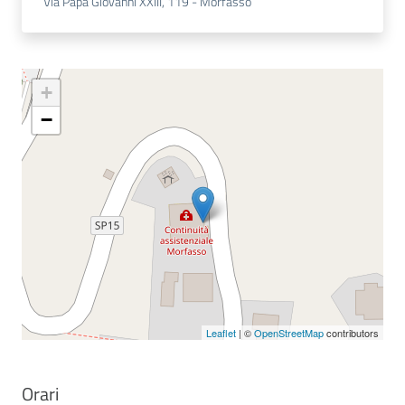
Via Papa Giovanni XXIII, 119 - Morfasso
Costruiamo
Salute
+
−
Novità
Scuole
Imprese
ed Enti
Leaflet
| ©
OpenStreetMap
contributors
Seguici
su
Orari