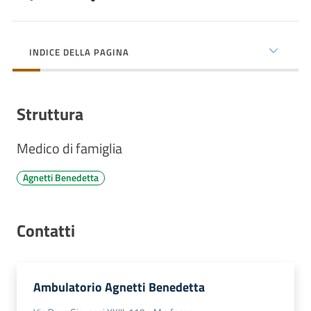
cura
INDICE DELLA PAGINA
Come
fare
per...
Struttura
Medico di famiglia
Strutture
e
Agnetti Benedetta
territorio
Contatti
Studiare
a
Piacenza
Ambulatorio Agnetti Benedetta