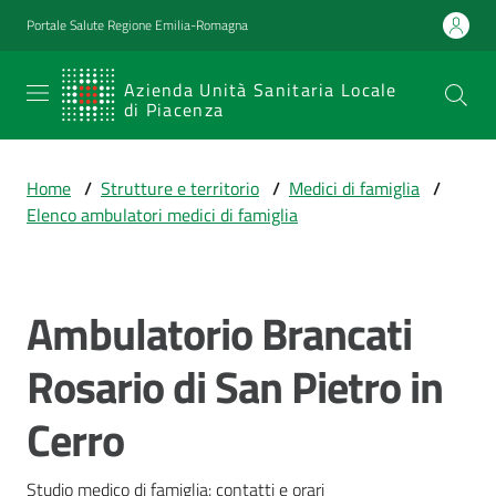
Vai al contenuto
Vai alla navigazione
Vai al footer
Portale Salute Regione Emilia-Romagna
SERVIZIO
Azienda Unità Sanitaria Locale
di Piacenza
SANITARIO
REGIONALE
Home
/
Strutture e territorio
/
Medici di famiglia
/
Emilia-
Elenco ambulatori medici di famiglia
Romagna
Azienda Unità
Sanitaria Locale
di Piacenza
Ambulatorio Brancati
Salta al contenuto
Rosario di San Pietro in
Prestazioni
Cerro
e
percorsi
di
Studio medico di famiglia: contatti e orari