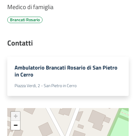
Medico di famiglia
Costruiamo
Salute
Brancati Rosario
Contatti
Novità
Ambulatorio Brancati Rosario di San Pietro
Scuole
in Cerro
Imprese
Piazza Verdi, 2 - San Pietro in Cerro
ed Enti
+
Seguici
su
−