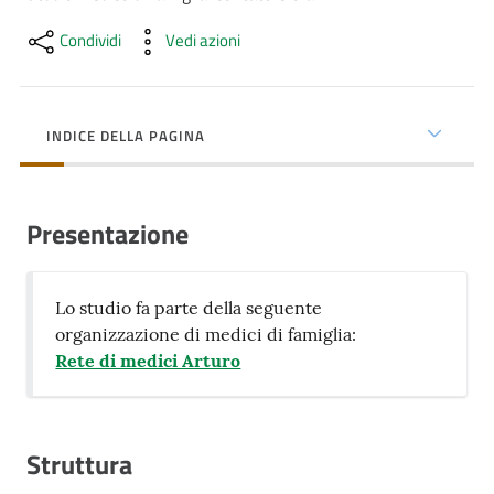
cura
Condividi
Vedi azioni
Come
fare
INDICE DELLA PAGINA
per...
Presentazione
Strutture
e
territorio
Lo studio fa parte della seguente
organizzazione di medici di famiglia:
Rete di medici Arturo
Studiare
a
Piacenza
Struttura