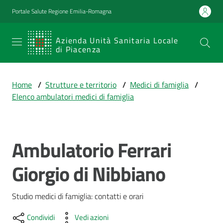
Vai al contenuto
Vai alla navigazione
Vai al footer
Portale Salute Regione Emilia-Romagna
SERVIZIO
Azienda Unità Sanitaria Locale
di Piacenza
SANITARIO
REGIONALE
Home
/
Strutture e territorio
/
Medici di famiglia
/
Emilia-
Elenco ambulatori medici di famiglia
Romagna
Azienda Unità
Sanitaria Locale
di Piacenza
Ambulatorio Ferrari
Salta al contenuto
Giorgio di Nibbiano
Prestazioni
e
Studio medici di famiglia: contatti e orari
percorsi
di
Condividi
Vedi azioni