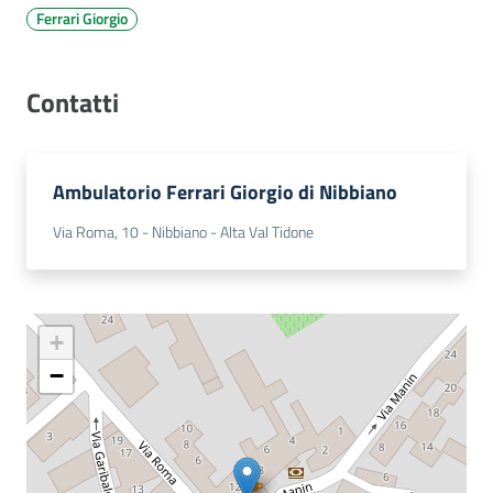
Ferrari Giorgio
Costruiamo
Salute
Contatti
Ambulatorio Ferrari Giorgio di Nibbiano
Novità
Via Roma, 10 - Nibbiano - Alta Val Tidone
Scuole
Imprese
ed Enti
+
−
Seguici
su