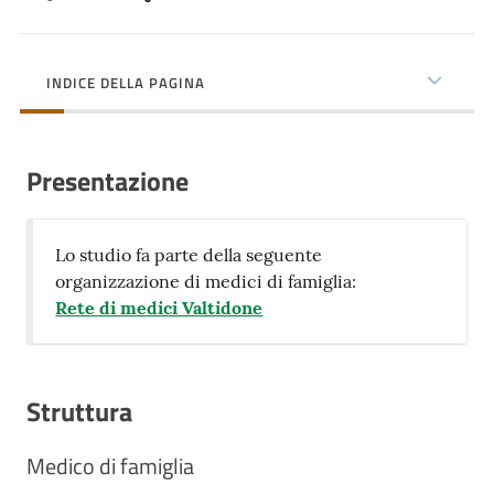
cura
INDICE DELLA PAGINA
Come
fare
per...
Presentazione
Strutture
Lo studio fa parte della seguente
e
organizzazione di medici di famiglia:
territorio
Rete di medici Valtidone
Studiare
Struttura
a
Piacenza
Medico di famiglia