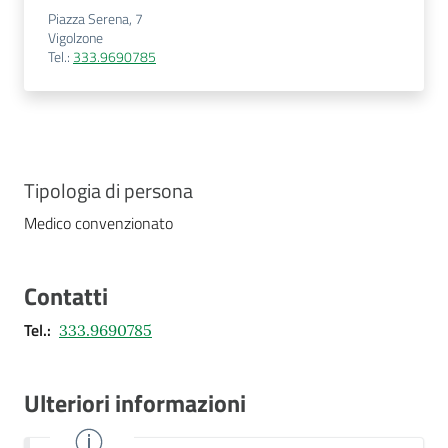
Piazza Serena, 7
Costruiamo
Vigolzone
Salute
Tel.
:
333.9690785
Novità
Tipologia di persona
Medico convenzionato
Scuole
Imprese
Contatti
ed Enti
Tel.
:
333.9690785
Seguici
Ulteriori informazioni
su