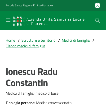
Vai al contenuto
Vai alla navigazione
Vai al footer
Portale Salute Regione Emilia-Romagna
SERVIZIO
Azienda Unità Sanitaria Locale
di Piacenza
SANITARIO
REGIONALE
Home
/
Strutture e territorio
/
Medici di famiglia
/
Emilia-
Elenco medici di famiglia
Romagna
Azienda Unità
Sanitaria Locale
di Piacenza
Ionescu Radu
Salta al contenuto
Constantin
Prestazioni
e
Medico di famiglia (medico di base)
percorsi
di
Tipologia persona
:
Medico convenzionato