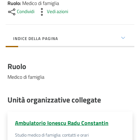
cura
Ruolo
:
Medico di famiglia
Condividi
Vedi azioni
Come
fare
INDICE DELLA PAGINA
per...
Ruolo
Strutture
e
Medico di famiglia
territorio
Unità organizzative collegate
Studiare
a
Piacenza
Ambulatorio Ionescu Radu Constantin
Studio medico di famiglia: contatti e orari