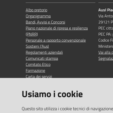
Albo pretorio
Ausl Pi
Organigramma
Via Anto
Bandi, Avvisi e Concorsi
29121 P
Piano nazionale di ripresa e resilienza
PEC citt
(PNRR)
PEC PA:
Personale a rapporto convenzionale
Codice 
Sostieni l’Ausl
Minister
Regolamenti aziendali
Vai alla 
Comunicati stampa
Segnalaz
Comitato Etico
Formazione
Carta dei servizi
Indagini di gradimento
Usiamo i cookie
SEGUICI SU
SERVIZI
Questo sito utilizza i cookie tecnici di navigazion