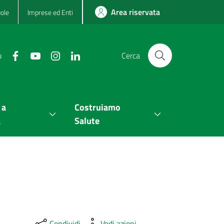
Area riservata
ole
Imprese ed Enti
u
Cerca
 a
Costruiamo
a
Salute
Condividi
Vedi azioni