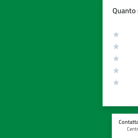
Quanto 
Valuta da 1 
Contatta
Centr