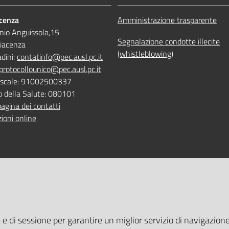
acenza
Amministrazione trasparente
nio Anguissola,15
Segnalazione condotte illecite
iacenza
(whistleblowing)
adini:
contatinfo@pec.ausl.pc.it
protocollounico@pec.ausl.pc.it
Fiscale: 91002500337
o della Salute: 080101
pagina dei contatti
ioni online
 ONLINE
TEMPI DI ATTESA EMILIA-RO
e e di sessione per garantire un miglior servizio di navigazione