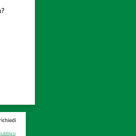
a?
ichiedi
 pubblico