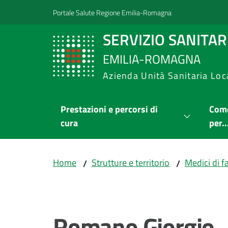
Vai al contenuto
Vai alla navigazione
Vai al footer
Portale Salute Regione Emilia-Romagna
SERVIZIO SANITA
EMILIA-ROMAGNA
Azienda Unità Sanitaria Loc
Prestazioni e percorsi di
Come
cura
per..
Home
Strutture e territorio
Medici di f
/
/
Salta al contenuto
Romano Giorgio