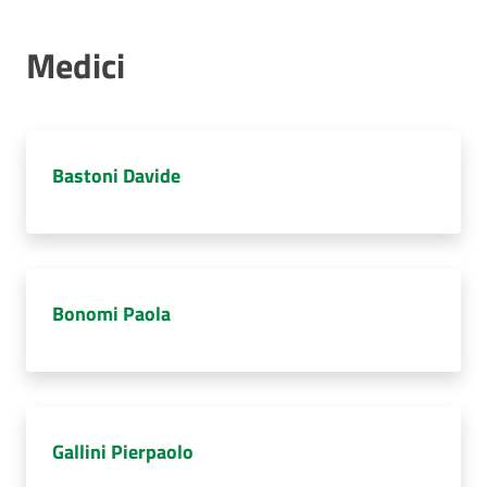
Costruiamo
Salute
Medici
Bastoni Davide
Novità
Scuole
Imprese
Bonomi Paola
ed Enti
Seguici
su
Gallini Pierpaolo