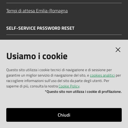
Tempi di attesa Emilia-Romagna
SELF-SERVICE PASSWORD RESET
Link all'APP
Documentazione
Usiamo i cookie
Questo sito utilizza i cookie tecnici di navigazione e di sessione per
garantire un miglior servizio di navigazione del sito, e
cookies analitici
per
Dichiarazione di accessibilità
raccogliere informazioni sull'uso del sito da parte degli utenti. Per
saperne di più, consulta la nostra
Cookie Policy
.
Privacy policy
*Questo sito non utilizza i cookie di profilazione.
Cookie policy
Note legali
Chiudi
Mappa del sito