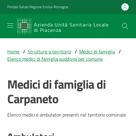
Vai al contenuto
Vai alla navigazione
Vai al footer
Portale Salute Regione Emilia-Romagna
SERVIZIO
Azienda Unità Sanitaria Locale
di Piacenza
SANITARIO
REGIONALE
Home
/
Strutture e territorio
/
Medici di famiglia
/
Emilia-
Elenco medici di famiglia suddivisi per comune
Romagna
Azienda Unità
Sanitaria Locale
Medici di famiglia di
di Piacenza
Carpaneto
Prestazioni
Elenco medici e ambulatori presenti nel territorio comunale
e
percorsi
di