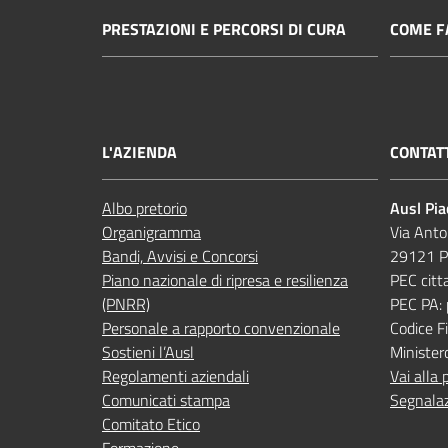
PRESTAZIONI E PERCORSI DI CURA
COME FA
L'AZIENDA
CONTAT
Albo pretorio
Ausl Pi
Organigramma
Via Anto
Bandi, Avvisi e Concorsi
29121 P
Piano nazionale di ripresa e resilienza
PEC citt
(PNRR)
PEC PA:
Personale a rapporto convenzionale
Codice 
Sostieni l’Ausl
Minister
Regolamenti aziendali
Vai alla 
Comunicati stampa
Segnalaz
Comitato Etico
Formazione