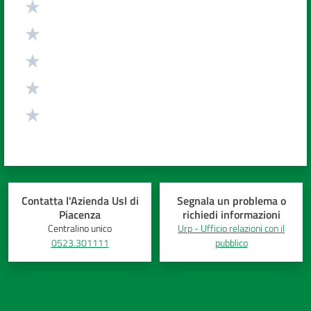
Costruiamo
Salute
Novità
Scuole
Imprese
Contatta l'Azienda Usl di
Segnala un problema o
ed Enti
Piacenza
richiedi informazioni
Centralino unico
Urp - Ufficio relazioni con il
0523.301111
pubblico
Seguici
su