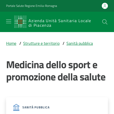
Vai al contenuto
Vai alla navigazione
Vai al footer
Portale Salute Regione Emilia-Romagna
SERVIZIO
Azienda Unità Sanitaria Locale
di Piacenza
SANITARIO
REGIONALE
Home
/
Strutture e territorio
/
Sanità pubblica
Emilia-
Romagna
Medicina dello sport e
Azienda Unità
Sanitaria Locale
di Piacenza
promozione della salute
Prestazioni
e
percorsi
SANITÀ PUBBLICA
di