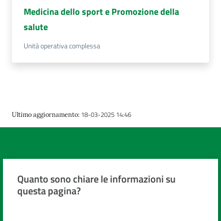
cura
Medicina dello sport e Promozione della
salute
Come
Unità operativa complessa
fare
per...
Strutture
18-03-2025 14:46
Ultimo aggiornamento
:
e
territorio
Studiare
Quanto sono chiare le informazioni su
a
questa pagina?
Piacenza
Valuta da 1 a 5 stelle