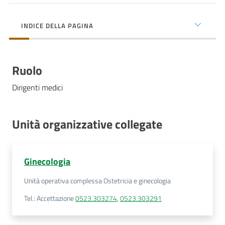
cura
INDICE DELLA PAGINA
Come
fare
Ruolo
per...
Dirigenti medici
Strutture
e
Unità organizzative collegate
territorio
Ginecologia
Studiare
Unità operativa complessa Ostetricia e ginecologia
a
Piacenza
Tel.
:
Accettazione
0523.303274
,
0523.303291