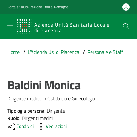
Vai al contenuto
Vai alla navigazione
Vai al footer
Portale Salute Regione Emilia-Romagna
SERVIZIO
Azienda Unità Sanitaria Locale
di Piacenza
SANITARIO
REGIONALE
Home
/
L'Azienda Usl di Piacenza
/
Personale e Staff
Emilia-
Romagna
Azienda Unità
Sanitaria Locale
Baldini Monica
Salta al contenuto
di Piacenza
Dirigente medico in Ostetricia e Ginecologia
Prestazioni
Tipologia persona
:
Dirigente
e
Ruolo
:
Dirigenti medici
percorsi
Condividi
Vedi azioni
di