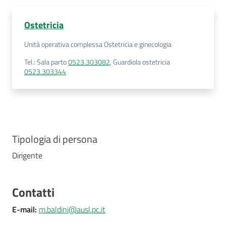
Costruiamo
Salute
Ostetricia
Unità operativa complessa Ostetricia e ginecologia
Tel.
:
Sala parto
0523.303082
,
Guardiola ostetricia
0523.303344
Novità
Scuole
Tipologia di persona
Imprese
ed Enti
Dirigente
Contatti
Seguici
su
E-mail
:
m.baldini@ausl.pc.it