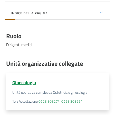
cura
INDICE DELLA PAGINA
Come
fare
Ruolo
per...
Dirigenti medici
Strutture
e
Unità organizzative collegate
territorio
Ginecologia
Studiare
Unità operativa complessa Ostetricia e ginecologia
a
Piacenza
Tel.
:
Accettazione
0523.303274
,
0523.303291