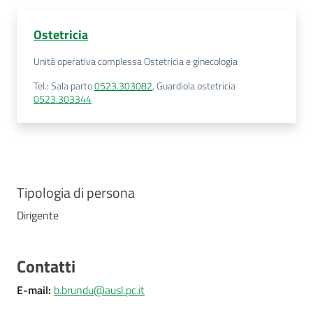
Costruiamo
Salute
Ostetricia
Unità operativa complessa Ostetricia e ginecologia
Tel.
:
Sala parto
0523.303082
,
Guardiola ostetricia
0523.303344
Novità
Scuole
Tipologia di persona
Imprese
ed Enti
Dirigente
Contatti
Seguici
su
E-mail
:
b.brundu@ausl.pc.it