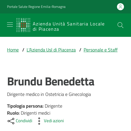
Vai al contenuto
Vai alla navigazione
Vai al footer
Portale Salute Regione Emilia-Romagna
SERVIZIO
Azienda Unità Sanitaria Locale
di Piacenza
SANITARIO
REGIONALE
Home
/
L'Azienda Usl di Piacenza
/
Personale e Staff
Emilia-
Romagna
Azienda Unità
Sanitaria Locale
Brundu Benedetta
Salta al contenuto
di Piacenza
Dirigente medico in Ostetricia e Ginecologia
Prestazioni
Tipologia persona
:
Dirigente
e
Ruolo
:
Dirigenti medici
percorsi
Condividi
Vedi azioni
di