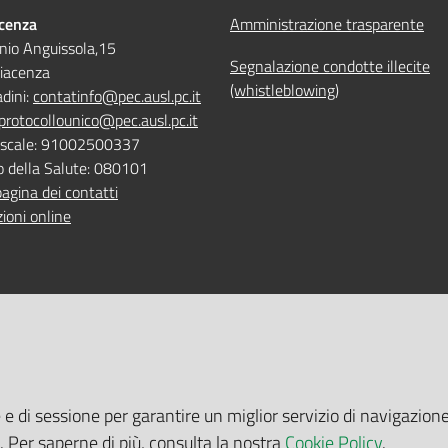
acenza
Amministrazione trasparente
nio Anguissola,15
Segnalazione condotte illecite
iacenza
(whistleblowing)
adini:
contatinfo@pec.ausl.pc.it
protocollounico@pec.ausl.pc.it
Fiscale: 91002500337
o della Salute: 080101
pagina dei contatti
ioni online
 ONLINE
TEMPI DI ATTESA EMILIA-RO
e e di sessione per garantire un miglior servizio di navigazione
 servizi online
Tempi di attesa Emilia-Romagna
i. Per saperne di più, consulta la nostra
Cookie Policy
.