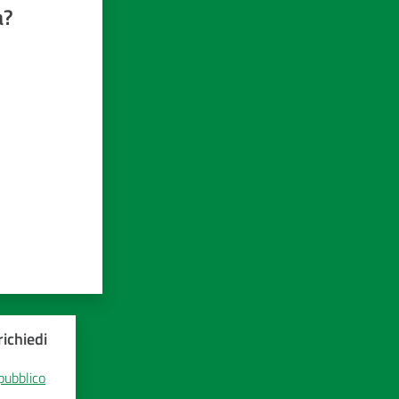
a?
ichiedi
 pubblico