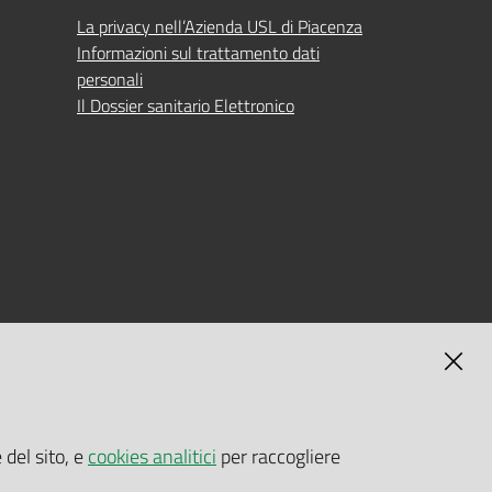
La privacy nell’Azienda USL di Piacenza
Informazioni sul trattamento dati
personali
Il Dossier sanitario Elettronico
MAGNA
SELF-SERVICE PASSWORD RESET
 del sito, e
cookies analitici
per raccogliere
Link all'APP