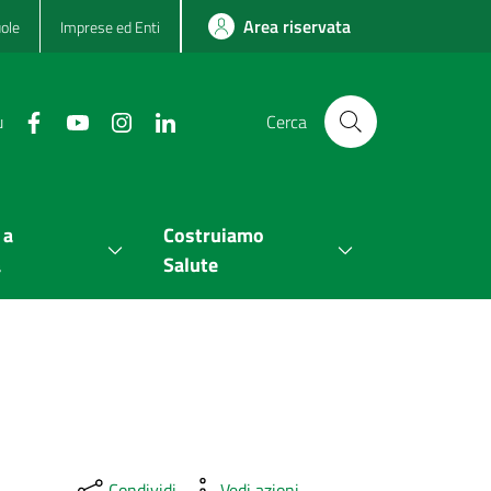
Area riservata
ole
Imprese ed Enti
u
Cerca
 a
Costruiamo
a
Salute
Condividi
Vedi azioni