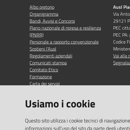
Albo pretorio
Ausl Pi
Organigramma
Via Anto
Bandi, Avvisi e Concorsi
29121 P
Piano nazionale di ripresa e resilienza
PEC citt
(PNRR)
PEC PA:
Personale a rapporto convenzionale
Codice 
Sostieni l’Ausl
Minister
Regolamenti aziendali
Vai alla 
Comunicati stampa
Segnalaz
Comitato Etico
Formazione
Carta dei servizi
Indagini di gradimento
Usiamo i cookie
SEGUICI SU
SERVIZI
Questo sito utilizza i cookie tecnici di navigazion
Accedi ai
facebook
YouTube
Instagram
Linkedin
informazioni sull'uso del sito da parte degli utent