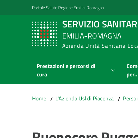
Vai al contenuto
Vai alla navigazione
Vai al footer
Portale Salute Regione Emilia-Romagna
SERVIZIO SANITA
EMILIA-ROMAGNA
Azienda Unità Sanitaria Loc
Prestazioni e percorsi di
Come
cura
per..
Home
L'Azienda Usl di Piacenza
Person
/
/
Salta al contenuto
Buonocore Rugg