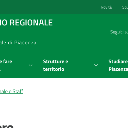
Novità
Scu
RIO REGIONALE
Seguici s
ale di Piacenza
 fare
Strutture e
Studiare
.
territorio
Piacenz
ale e Staff
ero