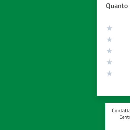
Quanto 
Valuta da 1 
Contatta
Centr