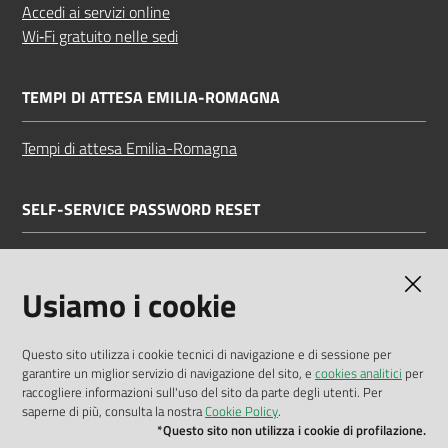
Accedi ai servizi online
Wi‑Fi gratuito nelle sedi
TEMPI DI ATTESA EMILIA-ROMAGNA
Tempi di attesa Emilia-Romagna
SELF-SERVICE PASSWORD RESET
Link all'APP
Documentazione
Usiamo i cookie
Questo sito utilizza i cookie tecnici di navigazione e di sessione per
garantire un miglior servizio di navigazione del sito, e
cookies analitici
per
Dichiarazione di accessibilità
raccogliere informazioni sull'uso del sito da parte degli utenti. Per
saperne di più, consulta la nostra
Cookie Policy
.
Privacy policy
*Questo sito non utilizza i cookie di profilazione.