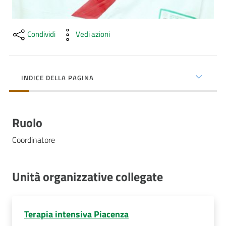
Costruiamo
Salute
Condividi
Vedi azioni
INDICE DELLA PAGINA
Novità
Scuole
Ruolo
Imprese
Coordinatore
ed Enti
Unità organizzative collegate
Seguici
su
Terapia intensiva Piacenza