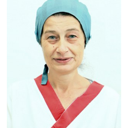
cura
Come
fare
per...
Strutture
e
territorio
Studiare
a
Piacenza