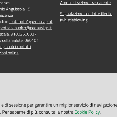
acenza
Amministrazione trasparente
nio Anguissola,15
Segnalazione condotte illecite
iacenza
(whistleblowing)
adini:
contatinfo@pec.ausl.pc.it
protocollounico@pec.ausl.pc.it
Fiscale: 91002500337
o della Salute: 080101
pagina dei contatti
ioni online
 ONLINE
TEMPI DI ATTESA EMILIA-RO
e e di sessione per garantire un miglior servizio di navigazione
 servizi online
Tempi di attesa Emilia-Romagna
i. Per saperne di più, consulta la nostra
Cookie Policy
.
tuito nelle sedi