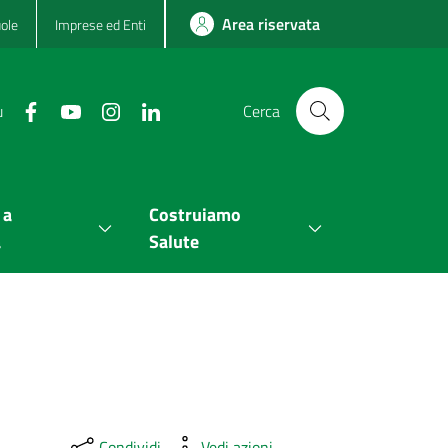
Area riservata
ole
Imprese ed Enti
u
Cerca
 a
Costruiamo
a
Salute
Condividi
Vedi azioni