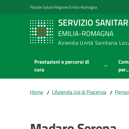
Vai al contenuto
Vai alla navigazione
Vai al footer
Portale Salute Regione Emilia-Romagna
SERVIZIO SANITA
EMILIA-ROMAGNA
Azienda Unità Sanitaria Loc
Prestazioni e percorsi di
Come
cura
per..
Home
L'Azienda Usl di Piacenza
Person
/
/
Salta al contenuto
Madaro Serena