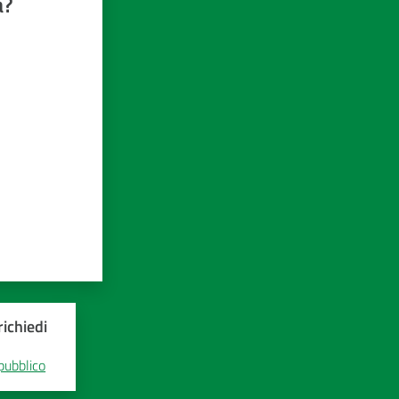
a?
ichiedi
 pubblico