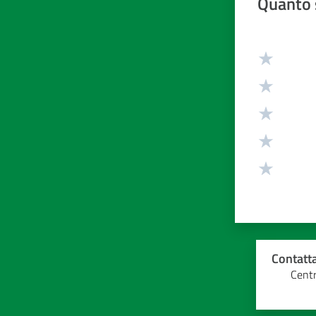
Quanto 
Valuta da 1 
Contatta
Centr