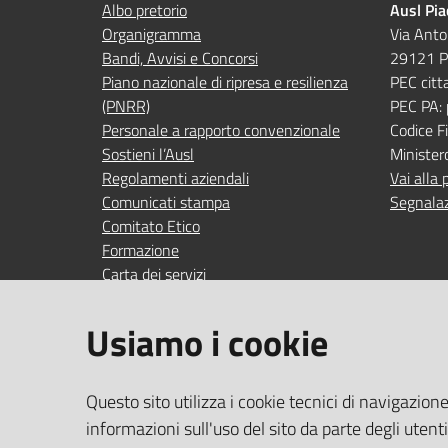
Albo pretorio
Ausl Pi
Organigramma
Via Anto
Bandi, Avvisi e Concorsi
29121 P
Piano nazionale di ripresa e resilienza
PEC citt
(PNRR)
PEC PA:
Personale a rapporto convenzionale
Codice 
Sostieni l’Ausl
Minister
Regolamenti aziendali
Vai alla 
Comunicati stampa
Segnalaz
Comitato Etico
Formazione
Carta dei servizi
Indagini di gradimento
Usiamo i cookie
SEGUICI SU
SERVIZI
Questo sito utilizza i cookie tecnici di navigazion
Accedi ai
facebook
YouTube
Instagram
Linkedin
informazioni sull'uso del sito da parte degli utent
Wi‑Fi gra