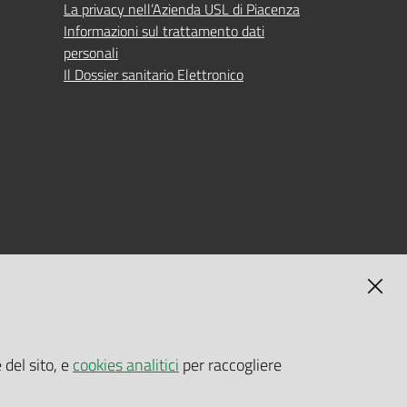
La privacy nell’Azienda USL di Piacenza
Informazioni sul trattamento dati
personali
Il Dossier sanitario Elettronico
MAGNA
SELF-SERVICE PASSWORD RESET
 del sito, e
cookies analitici
per raccogliere
Link all'APP
Documentazione