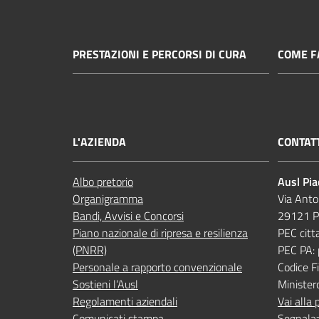
PRESTAZIONI E PERCORSI DI CURA
COME FA
L'AZIENDA
CONTAT
Albo pretorio
Ausl Pi
Organigramma
Via Anto
Bandi, Avvisi e Concorsi
29121 P
Piano nazionale di ripresa e resilienza
PEC citt
(PNRR)
PEC PA:
Personale a rapporto convenzionale
Codice 
Sostieni l’Ausl
Minister
Regolamenti aziendali
Vai alla 
Comunicati stampa
Segnalaz