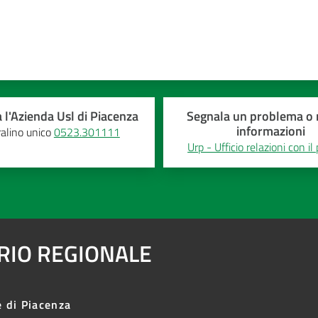
 l'Azienda Usl di Piacenza
Segnala un problema o r
informazioni
alino unico
0523.301111
Urp - Ufficio relazioni con il
ARIO REGIONALE
e di Piacenza