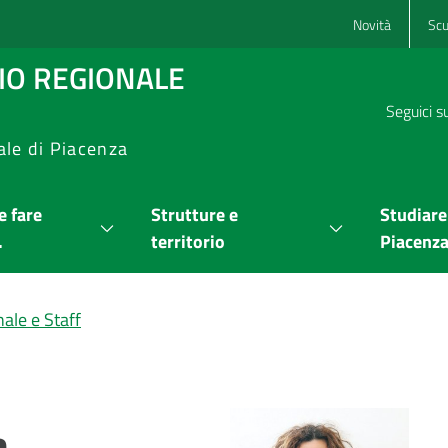
Novità
Scu
RIO REGIONALE
Seguici s
ale di Piacenza
 fare
Strutture e
Studiare
.
territorio
Piacenz
ale e Staff
a