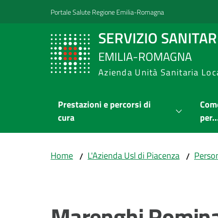
Vai al contenuto
Vai alla navigazione
Vai al footer
Portale Salute Regione Emilia-Romagna
SERVIZIO SANITA
EMILIA-ROMAGNA
Azienda Unità Sanitaria Loc
Prestazioni e percorsi di
Come
cura
per..
Home
L'Azienda Usl di Piacenza
Person
/
/
Salta al contenuto
Marenghi Romin