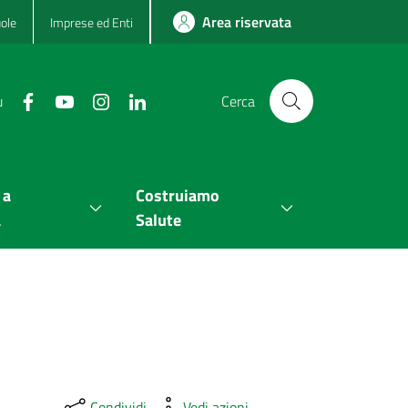
Area riservata
ole
Imprese ed Enti
u
Cerca
 a
Costruiamo
a
Salute
Condividi
Vedi azioni