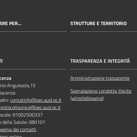
RE PER...
STRUTTURE E TERRITORIO
TI
TRASPARENZA E INTEGRITÀ
acenza
Amministrazione trasparente
nio Anguissola,15
Segnalazione condotte illecite
iacenza
(whistleblowing)
adini:
contatinfo@pec.ausl.pc.it
protocollounico@pec.ausl.pc.it
Fiscale: 91002500337
o della Salute: 080101
pagina dei contatti
ioni online