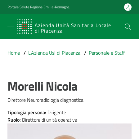
Vai al contenuto
Vai alla navigazione
Vai al footer
Portale Salute Regione Emilia-Romagna
SERVIZIO
Azienda Unità Sanitaria Locale
di Piacenza
SANITARIO
REGIONALE
Home
/
L'Azienda Usl di Piacenza
/
Personale e Staff
Emilia-
Romagna
Azienda Unità
Sanitaria Locale
Morelli Nicola
Salta al contenuto
di Piacenza
Direttore Neuroradiologia diagnostica
Prestazioni
Tipologia persona
:
Dirigente
e
Ruolo
:
Direttore di unità operativa
percorsi
di