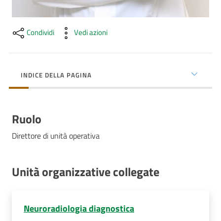
Costruiamo
Salute
Condividi
Vedi azioni
INDICE DELLA PAGINA
Novità
Scuole
Ruolo
Imprese
Direttore di unità operativa
ed Enti
Unità organizzative collegate
Seguici
su
Neuroradiologia diagnostica