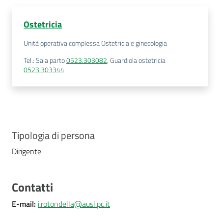
Costruiamo
Salute
Ostetricia
Unità operativa complessa Ostetricia e ginecologia
Tel.
:
Sala parto
0523.303082
,
Guardiola ostetricia
0523.303344
Novità
Scuole
Tipologia di persona
Imprese
ed Enti
Dirigente
Contatti
Seguici
su
E-mail
:
i.rotondella@ausl.pc.it