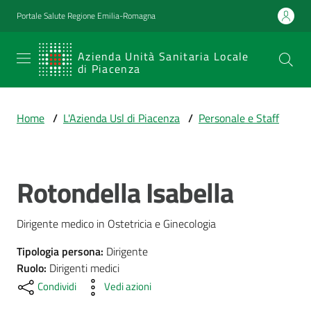
Vai al contenuto
Vai alla navigazione
Vai al footer
Portale Salute Regione Emilia-Romagna
SERVIZIO
Azienda Unità Sanitaria Locale
di Piacenza
SANITARIO
REGIONALE
Home
/
L'Azienda Usl di Piacenza
/
Personale e Staff
Emilia-
Romagna
Azienda Unità
Sanitaria Locale
Rotondella Isabella
Salta al contenuto
di Piacenza
Dirigente medico in Ostetricia e Ginecologia
Prestazioni
Tipologia persona
:
Dirigente
e
Ruolo
:
Dirigenti medici
percorsi
Condividi
Vedi azioni
di