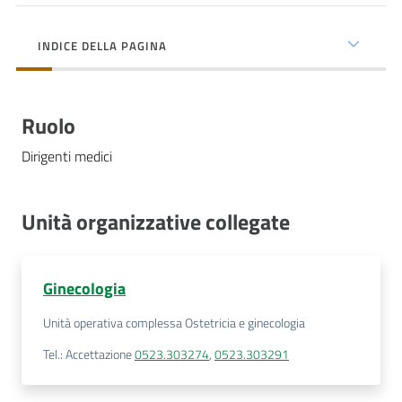
cura
INDICE DELLA PAGINA
Come
fare
Ruolo
per...
Dirigenti medici
Strutture
e
Unità organizzative collegate
territorio
Ginecologia
Studiare
Unità operativa complessa Ostetricia e ginecologia
a
Piacenza
Tel.
:
Accettazione
0523.303274
,
0523.303291