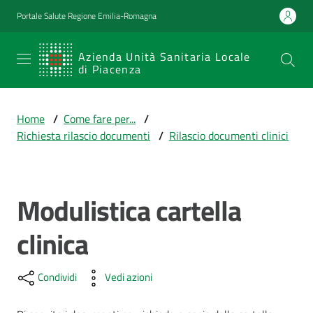
Vai al contenuto
Vai alla navigazione
Vai al footer
Portale Salute Regione Emilia-Romagna
SERVIZIO
Azienda Unità Sanitaria Locale
di Piacenza
SANITARIO
REGIONALE
Home
/
Come fare per...
/
Emilia-
Richiesta rilascio documenti
/
Rilascio documenti clinici
Romagna
Azienda Unità
Sanitaria Locale
di Piacenza
Modulistica cartella
clinica
Prestazioni
e
Condividi
Vedi azioni
percorsi
di