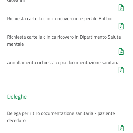
Giovanni
Costruiamo
Salute
Richiesta cartella clinica ricovero in ospedale Bobbio
Richiesta cartella clinica ricovero in Dipartimento Salute
mentale
Novità
Annullamento richiesta copia documentazione sanitaria
Scuole
Imprese
ed Enti
Deleghe
Delega per ritiro documentazione sanitaria - paziente
Seguici
deceduto
su