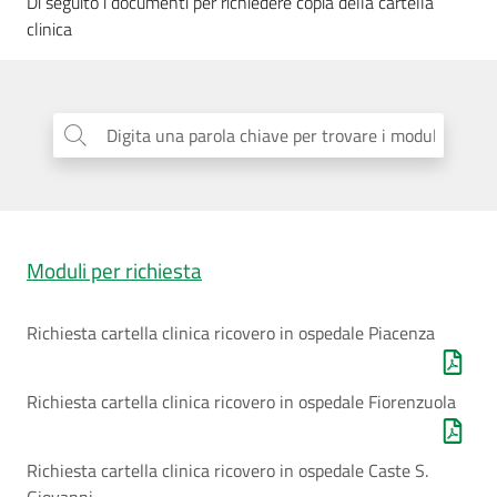
Di seguito i documenti per richiedere copia della cartella
cura
clinica
Come
fare
Digita una parola chiave per trovare i moduli
...
per...
Strutture
e
Moduli per richiesta
territorio
Richiesta cartella clinica ricovero in ospedale Piacenza
Studiare
Richiesta cartella clinica ricovero in ospedale Fiorenzuola
a
Piacenza
Richiesta cartella clinica ricovero in ospedale Caste S.