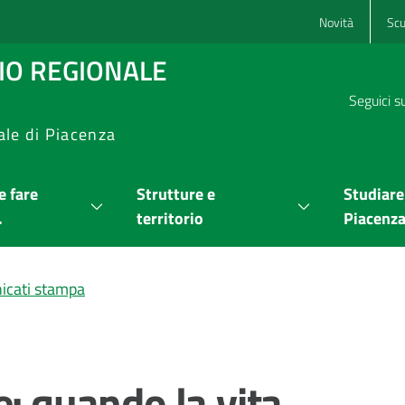
Novità
Scu
RIO REGIONALE
Seguici s
ale di Piacenza
 fare
Strutture e
Studiare
.
territorio
Piacenz
cati stampa
e: quando la vita