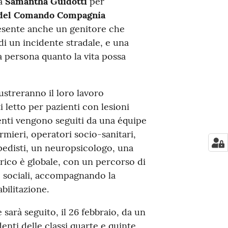
ga
Samantha Guidotti
per
 del Comando Compagnia
resente anche un genitore che
 di un incidente stradale, e una
 persona quanto la vita possa
lustreranno il loro lavoro
 letto per pazienti con lesioni
zienti vengono seguiti da una équipe
mieri, operatori socio-sanitari,
opedisti, un neuropsicologo, una
carico è globale, con un percorso di
 e sociali, accompagnando la
abilitazione.
 sarà seguito, il 26 febbraio, da un
nti delle classi quarte e quinte