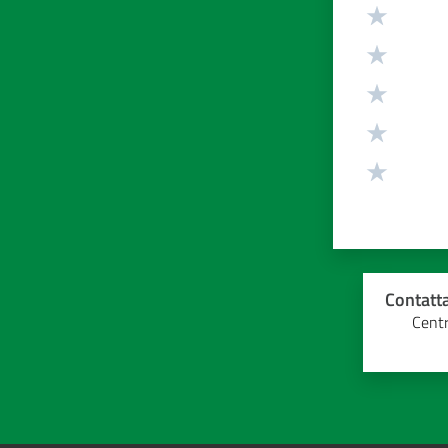
Valuta da 1 
Contatta
Centr