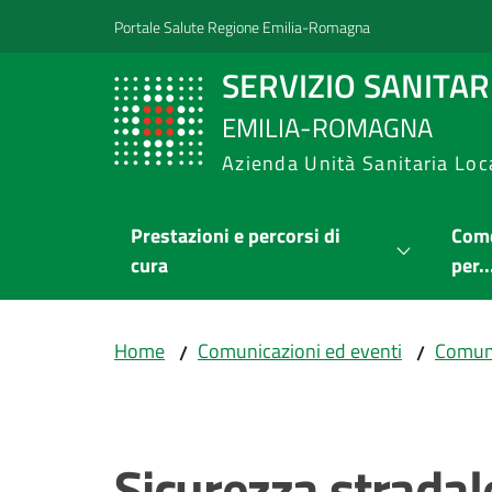
Vai al contenuto
Vai alla navigazione
Vai al footer
Portale Salute Regione Emilia-Romagna
SERVIZIO SANITA
EMILIA-ROMAGNA
Azienda Unità Sanitaria Loc
Prestazioni e percorsi di
Come
cura
per..
Home
Comunicazioni ed eventi
Comuni
/
/
Salta al contenuto
Sicurezza stradal