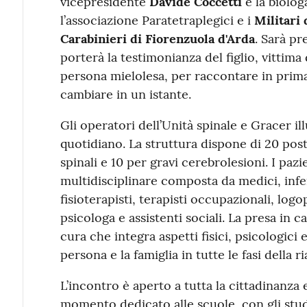
vicepresidente
Davide Coccetti
e la biolo
l’associazione Paratetraplegici e i
Militari
Carabinieri di Fiorenzuola d'Arda
. Sarà p
porterà la testimonianza del figlio, vittima
persona mielolesa, per raccontare in prima
cambiare in un istante.
Gli operatori dell’Unità spinale e Gracer il
quotidiano. La struttura dispone di 20 posti
spinali e 10 per gravi cerebrolesioni. I pa
multidisciplinare composta da medici, infer
fisioterapisti, terapisti occupazionali, log
psicologa e assistenti sociali. La presa in 
cura che integra aspetti fisici, psicologici
persona e la famiglia in tutte le fasi della ri
L’incontro è aperto a tutta la cittadinanza e
momento dedicato alle scuole, con gli stude