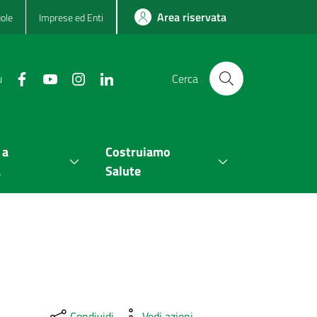
Area riservata
ole
Imprese ed Enti
u
Cerca
 a
Costruiamo
a
Salute
Condividi
Vedi azioni