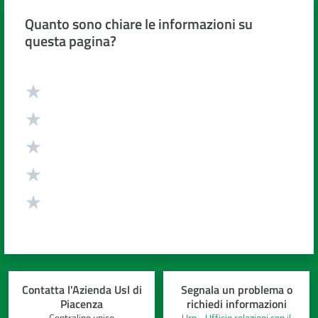
cura
Quanto sono chiare le informazioni su
questa pagina?
Come
fare
Valuta da 1 a 5 stelle
per...
Strutture
e
territorio
Studiare
a
Piacenza
Contatta l'Azienda Usl di
Segnala un problema o
Piacenza
richiedi informazioni
Centralino unico
Urp - Ufficio relazioni con il