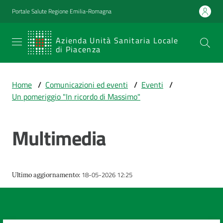
Vai al contenuto
Vai alla navigazione
Vai al footer
Portale Salute Regione Emilia-Romagna
SERVIZIO
Azienda Unità Sanitaria Locale
di Piacenza
SANITARIO
REGIONALE
Home
/
Comunicazioni ed eventi
/
Eventi
/
Emilia-
Un pomeriggio "In ricordo di Massimo"
Romagna
Azienda Unità
Sanitaria Locale
Multimedia
di Piacenza
18-05-2026 12:25
Ultimo aggiornamento
:
Prestazioni
e
percorsi
di