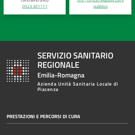
0523.301111
pubblico
Costruiamo
Salute
SERVIZIO SANITARIO
Novità
REGIONALE
Scuole
Emilia-Romagna
Imprese
Azienda Unità Sanitaria Locale di
Piacenza
ed Enti
Seguici
PRESTAZIONI E PERCORSI DI CURA
su