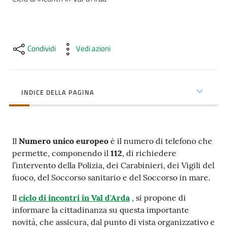
cura
Come
Condividi
Vedi azioni
fare
per...
INDICE DELLA PAGINA
Strutture
e
territorio
Il
Numero unico europeo
è il numero di telefono che
permette, componendo il
112
, di richiedere
l’intervento della Polizia, dei Carabinieri, dei Vigili del
Studiare
fuoco, del Soccorso sanitario e del Soccorso in mare.
a
Piacenza
Il
ciclo di incontri in Val d'Arda
, si propone di
informare la cittadinanza su questa importante
novità, che assicura, dal punto di vista organizzativo e