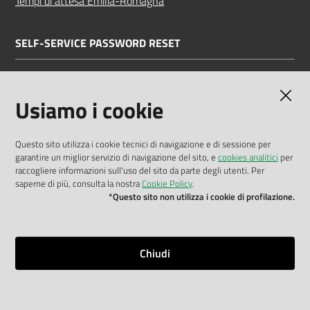
Tempi di attesa Emilia-Romagna
SELF-SERVICE PASSWORD RESET
Link all'APP
Documentazione
Usiamo i cookie
Questo sito utilizza i cookie tecnici di navigazione e di sessione per
garantire un miglior servizio di navigazione del sito, e
cookies analitici
per
Dichiarazione di accessibilità
raccogliere informazioni sull'uso del sito da parte degli utenti. Per
saperne di più, consulta la nostra
Cookie Policy
.
Privacy policy
*Questo sito non utilizza i cookie di profilazione.
Cookie policy
Note legali
Chiudi
Mappa del sito
Impostazioni cookie