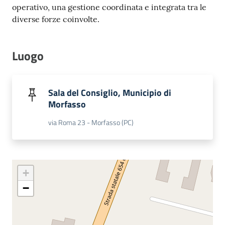
operativo, una gestione coordinata e integrata tra le
Costruiamo
diverse forze coinvolte.
Salute
Luogo
Novità
Sala del Consiglio, Municipio di
Morfasso
Scuole
via Roma 23 - Morfasso (PC)
Imprese
ed Enti
+
−
Seguici
su