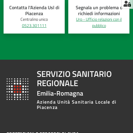
Contatta l'Azienda Usl di
Segnala un problema o
Piacenza
richiedi informazioni
Centralino unico
Urp - Ufficio relazioni con il
0523.301111
pubblico
SERVIZIO SANITARIO
REGIONALE
Emilia-Romagna
Azienda Unità Sanitaria Locale di
Piacenza