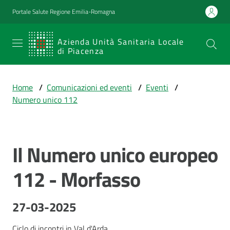
Vai al contenuto
Vai alla navigazione
Vai al footer
Portale Salute Regione Emilia-Romagna
SERVIZIO
Azienda Unità Sanitaria Locale
di Piacenza
SANITARIO
REGIONALE
Home
/
Comunicazioni ed eventi
/
Eventi
/
Emilia-
Numero unico 112
Romagna
Azienda Unità
Sanitaria Locale
di Piacenza
Il Numero unico europeo
Salta al contenuto
112 - Morfasso
Prestazioni
e
27-03-2025
percorsi
di
Ciclo di incontri in Val d'Arda