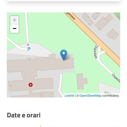
+
−
Leaflet
| ©
OpenStreetMap
contributors
Date e orari