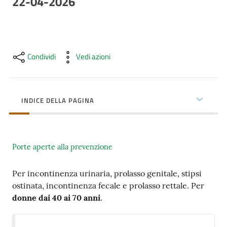
22-04-2026
cura
Come
fare
Condividi
Vedi azioni
per...
INDICE DELLA PAGINA
Strutture
e
territorio
Porte aperte alla prevenzione
Studiare
Per incontinenza urinaria, prolasso genitale, stipsi
a
ostinata, incontinenza fecale e prolasso rettale. Per
Piacenza
donne dai 40 ai 70 anni
.