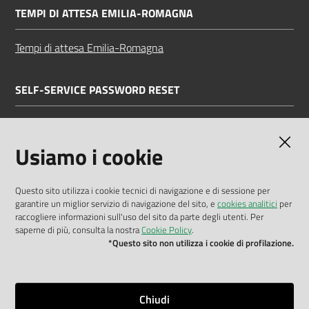
TEMPI DI ATTESA EMILIA-ROMAGNA
Tempi di attesa Emilia-Romagna
SELF-SERVICE PASSWORD RESET
Link all'APP
Documentazione
Usiamo i cookie
Questo sito utilizza i cookie tecnici di navigazione e di sessione per
garantire un miglior servizio di navigazione del sito, e
cookies analitici
per
Dichiarazione di accessibilità
raccogliere informazioni sull'uso del sito da parte degli utenti. Per
saperne di più, consulta la nostra
Cookie Policy
.
Privacy policy
*Questo sito non utilizza i cookie di profilazione.
Cookie policy
Note legali
Chiudi