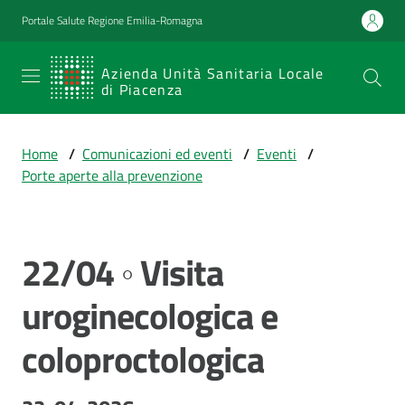
Vai al contenuto
Vai alla navigazione
Vai al footer
Portale Salute Regione Emilia-Romagna
SERVIZIO
Azienda Unità Sanitaria Locale
di Piacenza
SANITARIO
REGIONALE
Home
/
Comunicazioni ed eventi
/
Eventi
/
Emilia-
Porte aperte alla prevenzione
Romagna
Azienda Unità
Sanitaria Locale
di Piacenza
22/04 ◦ Visita
Salta al contenuto
uroginecologica e
Prestazioni
coloproctologica
e
percorsi
di