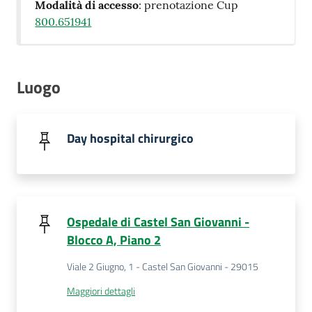
Modalità di accesso
: prenotazione Cup
Costruiamo
800.651941
Salute
Luogo
Novità
Day hospital chirurgico
Scuole
Imprese
ed Enti
Ospedale di Castel San Giovanni -
Blocco A, Piano 2
Viale 2 Giugno, 1 - Castel San Giovanni - 29015
Seguici
su
Maggiori dettagli