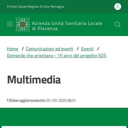
Vai al contenuto
Vai alla navigazione
Vai al footer
Portale Salute Regione Emilia-Romagna
SERVIZIO
Azienda Unità Sanitaria Locale
di Piacenza
SANITARIO
REGIONALE
Home
/
Comunicazioni ed eventi
/
Eventi
/
Emilia-
Domande che orientano - 15 anni del progetto SOS
Romagna
Azienda Unità
Sanitaria Locale
Multimedia
di Piacenza
01-03-2025 08:51
Ultimo aggiornamento
:
Prestazioni
e
percorsi
di