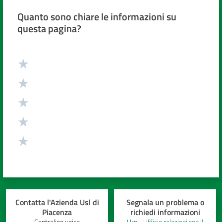
cura
Quanto sono chiare le informazioni su
questa pagina?
Come
fare
Valuta da 1 a 5 stelle
per...
Strutture
e
territorio
Studiare
a
Piacenza
Contatta l'Azienda Usl di
Segnala un problema o
Piacenza
richiedi informazioni
Centralino unico
Urp - Ufficio relazioni con il