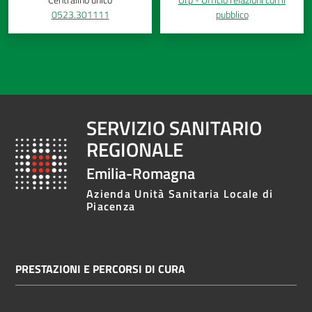
0523.301111
pubblico
Costruiamo
Salute
SERVIZIO SANITARIO
Novità
REGIONALE
Scuole
Emilia-Romagna
Imprese
Azienda Unità Sanitaria Locale di
Piacenza
ed Enti
Seguici
PRESTAZIONI E PERCORSI DI CURA
su