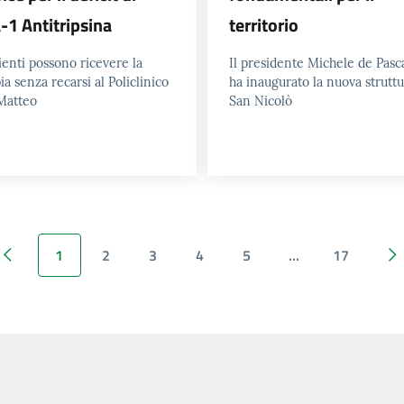
a-1 Antitripsina
territorio
ienti possono ricevere la
Il presidente Michele de Pasc
ia senza recarsi al Policlinico
ha inaugurato la nuova struttu
Matteo
San Nicolò
1
2
3
4
5
...
17
Pagina precedente
Pagina successiv
P