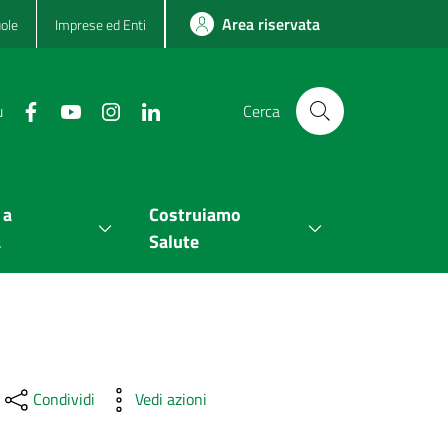
Area riservata
ole
Imprese ed Enti
u
Cerca
 a
Costruiamo
a
Salute
Condividi
Vedi azioni