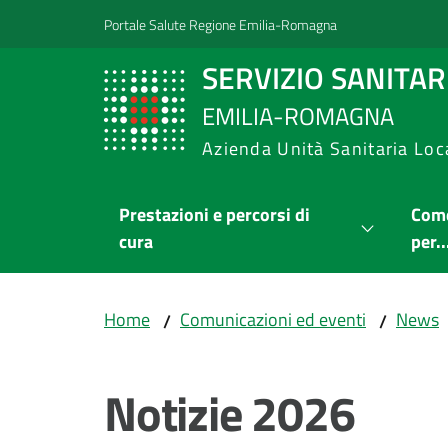
Vai al contenuto
Vai alla navigazione
Vai al footer
Portale Salute Regione Emilia-Romagna
SERVIZIO SANITA
EMILIA-ROMAGNA
Azienda Unità Sanitaria Loc
Prestazioni e percorsi di
Come
cura
per..
Home
Comunicazioni ed eventi
News
/
/
Notizie 2026