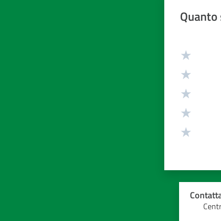
Quanto 
Valuta da 1 
Contatta
Centr