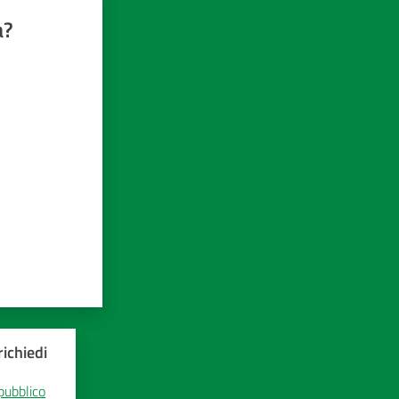
a?
ichiedi
 pubblico