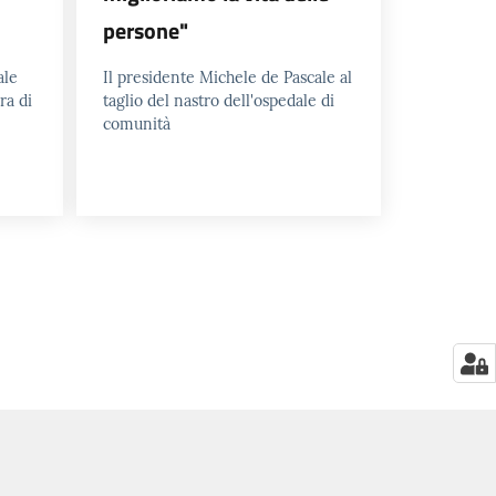
persone"
ale
Il presidente Michele de Pascale al
ra di
taglio del nastro dell'ospedale di
comunità
a
agina successiva