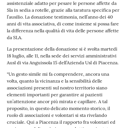
assistenziale adatto per pesare le persone affette da
Costruiamo
Sla in sedia a rotelle, grazie alla taratura specifica per
Salute
l’ausilio. La donazione testimonia, nell’anno dei 40
anni di vita associativa, di come insieme si possa fare
la differenza nella qualità di vita delle persone affette
da SLA.
La presentazione della donazione si è svolta martedì
Novità
18 luglio, alle 11, nella sede dei servizi amministrativi
Ausl di via Anguissola 15 dell’Azienda Usl di Piacenza.
Scuole
“Un gesto simile mi fa comprendere, ancora una
Imprese
volta, quanto la vicinanza e la sensibilità delle
ed Enti
associazioni presenti sul nostro territorio siano
elementi importanti per garantire ai pazienti
un’attenzione ancor più mirata e capillare. A tal
proposito, in questo delicato momento storico, il
Seguici
ruolo di associazioni e volontari si sta rivelando
su
cruciale. Qui a Piacenza il rapporto fra volontari ed