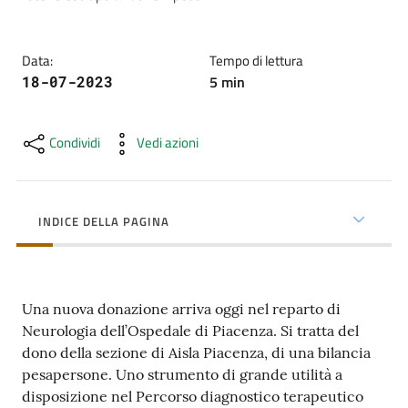
cura
Data
:
Tempo di lettura
Come
5
min
18-07-2023
fare
per...
Condividi
Vedi azioni
Strutture
e
INDICE DELLA PAGINA
territorio
Una nuova donazione arriva oggi nel reparto di
Studiare
Neurologia dell’Ospedale di Piacenza. Si tratta del
a
dono della sezione di Aisla Piacenza, di una bilancia
Piacenza
pesapersone. Uno strumento di grande utilità a
disposizione nel Percorso diagnostico terapeutico