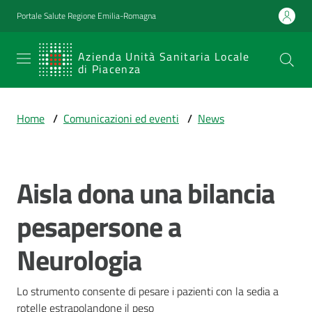
Vai al contenuto
Vai alla navigazione
Vai al footer
Portale Salute Regione Emilia-Romagna
SERVIZIO
Azienda Unità Sanitaria Locale
di Piacenza
SANITARIO
REGIONALE
Home
/
Comunicazioni ed eventi
/
News
Emilia-
Romagna
Azienda Unità
Sanitaria Locale
Aisla dona una bilancia
Salta al contenuto
di Piacenza
pesapersone a
Neurologia
Prestazioni
e
percorsi
Lo strumento consente di pesare i pazienti con la sedia a 
di
rotelle estrapolandone il peso