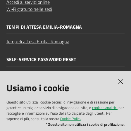
Accedi ai servizi online
Wi‑Fi gratuito nelle sedi
TEMPI DI ATTESA EMILIA-ROMAGNA
Tempi di attesa Emilia-Romagna
SELF-SERVICE PASSWORD RESET
Link all'APP
Documentazione
Usiamo i cookie
Questo sito utilizza i cookie tecnici di navigazione e di sessione per
garantire un miglior servizio di navigazione del sito, e
cookies analitici
per
Dichiarazione di accessibilità
raccogliere informazioni sull'uso del sito da parte degli utenti. Per
saperne di più, consulta la nostra
Cookie Policy
.
Privacy policy
*Questo sito non utilizza i cookie di profilazione.