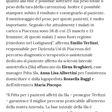
quanto alla fine è possibile sottrarre dal peso totale il
peso della tara (della carrozzina). Inoltre è possibile
stampare subito il risultato e consegnarlo al paziente.
Il monitoraggio del peso, per questi pazienti, è molto
importante. Segnalo che attualmente i malati in
carico a Piacenza sono 38 di cui 25 maschi e 13
femmine; di questi malati 2 sono fuori regione
(risiedono nel Lodigiano)”, afferma
Emilio Terlizzi
,
responsabile per l’Azienda Usl di Piacenza del
percorso diagnostico terapeutico assistenziale
dedicato al paziente affetto da sclerosi laterale
amiotrofica (Sla) affiancato da
Elena Braghieri,
case
manager Pdta Sla,
Anna Lisa Albertini
per l’assistenza
domiciliare e dalla logopedista
Rossella Raggi
e
dell’infermiera
Maria Piscopo
.
“Il Pdta per i pazienti affetti da Sla – prosegue Terlizzi
– garantisce il miglior percorso praticabile all'interno
della nostra Azienda. La fase iniziale della Sla è