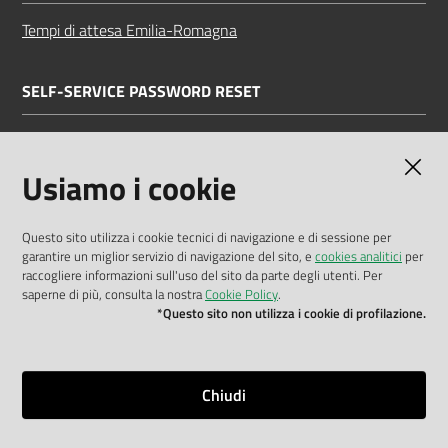
Tempi di attesa Emilia-Romagna
SELF-SERVICE PASSWORD RESET
Link all'APP
Documentazione
Usiamo i cookie
Questo sito utilizza i cookie tecnici di navigazione e di sessione per
garantire un miglior servizio di navigazione del sito, e
cookies analitici
per
Dichiarazione di accessibilità
raccogliere informazioni sull'uso del sito da parte degli utenti. Per
saperne di più, consulta la nostra
Cookie Policy
.
Privacy policy
*Questo sito non utilizza i cookie di profilazione.
Cookie policy
Note legali
Chiudi
Mappa del sito