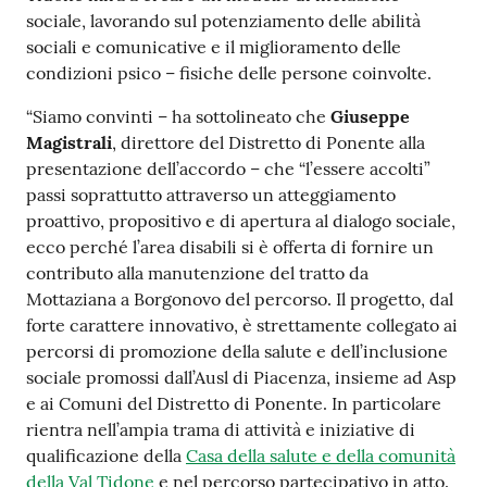
sociale, lavorando sul potenziamento delle abilità
Costruiamo
sociali e comunicative e il miglioramento delle
Salute
condizioni psico – fisiche delle persone coinvolte.
“Siamo convinti – ha sottolineato che
Giuseppe
Magistrali
, direttore del Distretto di Ponente alla
presentazione dell’accordo – che “l’essere accolti”
Novità
passi soprattutto attraverso un atteggiamento
proattivo, propositivo e di apertura al dialogo sociale,
Scuole
ecco perché l’area disabili si è offerta di fornire un
contributo alla manutenzione del tratto da
Imprese
Mottaziana a Borgonovo del percorso. Il progetto, dal
ed Enti
forte carattere innovativo, è strettamente collegato ai
percorsi di promozione della salute e dell’inclusione
sociale promossi dall’Ausl di Piacenza, insieme ad Asp
e ai Comuni del Distretto di Ponente. In particolare
Seguici
rientra nell’ampia trama di attività e iniziative di
su
qualificazione della
Casa della salute e della comunità
della Val Tidone
e nel percorso partecipativo in atto.