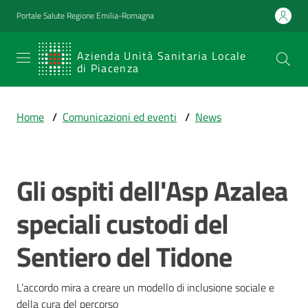
Vai al contenuto
Vai alla navigazione
Vai al footer
Portale Salute Regione Emilia-Romagna
SERVIZIO
Azienda Unità Sanitaria Locale
di Piacenza
SANITARIO
REGIONALE
Home
/
Comunicazioni ed eventi
/
News
Emilia-
Romagna
Azienda Unità
Sanitaria Locale
Gli ospiti dell'Asp Azalea
Salta al contenuto
di Piacenza
speciali custodi del
Sentiero del Tidone
Prestazioni
e
percorsi
L’accordo mira a creare un modello di inclusione sociale e 
di