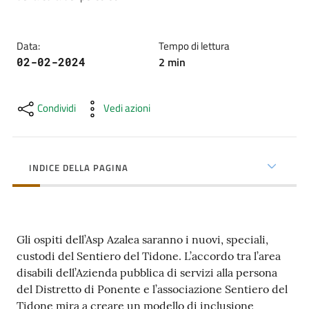
cura
Data
:
Tempo di lettura
Come
2
min
02-02-2024
fare
per...
Condividi
Vedi azioni
Strutture
e
INDICE DELLA PAGINA
territorio
Studiare
Gli ospiti dell’Asp Azalea saranno i nuovi, speciali,
a
custodi del Sentiero del Tidone. L’accordo tra l’area
Piacenza
disabili dell’Azienda pubblica di servizi alla persona
del Distretto di Ponente e l’associazione Sentiero del
Tidone mira a creare un modello di inclusione