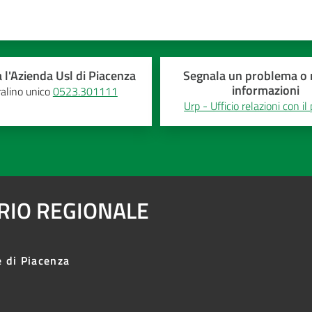
 l'Azienda Usl di Piacenza
Segnala un problema o r
informazioni
alino unico
0523.301111
Urp - Ufficio relazioni con il
ARIO REGIONALE
e di Piacenza