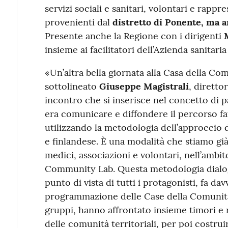
servizi sociali e sanitari, volontari e rapp
provenienti dal
distretto di Ponente, ma 
Presente anche la Regione con i dirigenti
insieme ai facilitatori dell’Azienda sanitari
«Un’altra bella giornata alla Casa della Co
sottolineato
Giuseppe Magistrali
, diretto
incontro che si inserisce nel concetto di p
era comunicare e diffondere il percorso fat
utilizzando la metodologia dell’approccio d
e finlandese. È una modalità che stiamo g
medici, associazioni e volontari, nell’ambi
Community Lab. Questa metodologia dialogi
punto di vista di tutti i protagonisti, fa dav
programmazione delle Case della Comunità. 
gruppi, hanno affrontato insieme timori e 
delle comunità territoriali, per poi costrui