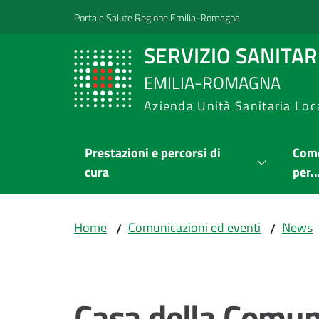
Vai al contenuto
Vai alla navigazione
Vai al footer
Portale Salute Regione Emilia-Romagna
SERVIZIO SANITA
EMILIA-ROMAGNA
Azienda Unità Sanitaria Loc
Prestazioni e percorsi di
Come
cura
per..
Home
Comunicazioni ed eventi
News
/
/
Salta al contenuto
Casa della Comuni