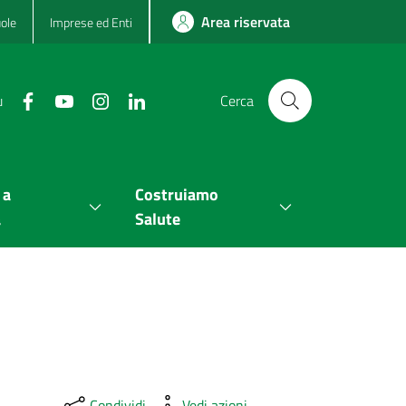
Area riservata
ole
Imprese ed Enti
u
Cerca
 a
Costruiamo
a
Salute
Condividi
Vedi azioni