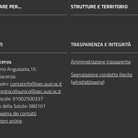
RE PER...
STRUTTURE E TERRITORIO
TI
TRASPARENZA E INTEGRITÀ
acenza
Amministrazione trasparente
nio Anguissola,15
Segnalazione condotte illecite
iacenza
(whistleblowing)
adini:
contatinfo@pec.ausl.pc.it
protocollounico@pec.ausl.pc.it
Fiscale: 91002500337
o della Salute: 080101
pagina dei contatti
ioni online