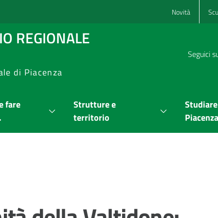
Novità
Scu
RIO REGIONALE
Seguici s
ale di Piacenza
 fare
Strutture e
Studiare
.
territorio
Piacenz
tà della Valtidone: