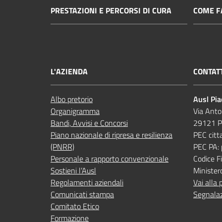
PRESTAZIONI E PERCORSI DI CURA
COME FA
L'AZIENDA
CONTAT
Albo pretorio
Ausl Pi
Organigramma
Via Anto
Bandi, Avvisi e Concorsi
29121 P
Piano nazionale di ripresa e resilienza
PEC citt
(PNRR)
PEC PA:
Personale a rapporto convenzionale
Codice 
Sostieni l’Ausl
Minister
Regolamenti aziendali
Vai alla 
Comunicati stampa
Segnalaz
Comitato Etico
Formazione