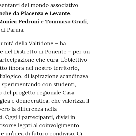
resentanti del mondo associativo
anche da Piacenza e Levante
.
Monica Pedroni
e
Tommaso Gradi
,
a di Parma.
munità della Valtidone – ha
re del Distretto di Ponente – per un
artecipazione che cura. L’obiettivo
to finora nel nostro territorio,
ialogico, di ispirazione scandinava
ià sperimentando con studenti,
to del progetto regionale Casa
ca e democratica, che valorizza il
vero la differenza nella
Oggi i partecipanti, divisi in
risorse legati al coinvolgimento
re un’idea di futuro condiviso. Ci